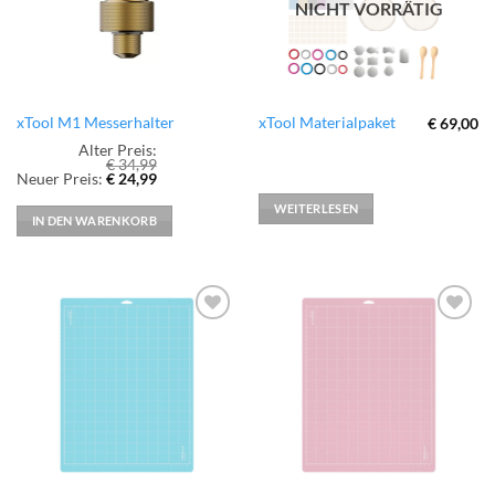
NICHT VORRÄTIG
xTool M1 Messerhalter
xTool Materialpaket
€
69,00
Alter Preis:
€
34,99
Ursprünglicher
Aktueller
Neuer Preis:
€
24,99
Preis
Preis
war:
ist:
WEITERLESEN
€ 34,99
€ 24,99.
IN DEN WARENKORB
zur
zur
Wunschliste
Wunschliste
hinzufügen
hinzufügen