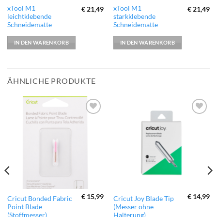
xTool M1
xTool M1
€
21,49
€
21,49
leichtklebende
starkklebende
Schneidematte
Schneidematte
IN DEN WARENKORB
IN DEN WARENKORB
ÄHNLICHE PRODUKTE
zur
zur
Wunschliste
Wunschliste
hinzufügen
hinzufügen
€
15,99
€
14,99
Cricut Bonded Fabric
Cricut Joy Blade Tip
Point Blade
(Messer ohne
(Stoffmesser)
Halterung)