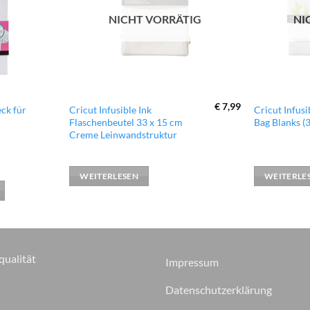
NICHT VORRÄTIG
NI
€
7,99
ck für
Cricut Infusible Ink
Cricut Infus
Flaschenbeutel 33 x 15 cm
Bag Blanks (3
Creme Leinwandstruktur
WEITERLESEN
WEITERLE
qualität
Impressum
Datenschutzerklärung