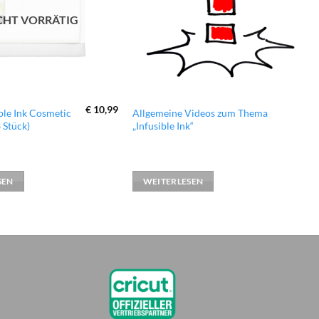
CHT VORRÄTIG
€
10,99
ible Ink Cosmetic
Allgemeine Videos zum Thema
 Stück)
„Infusible Ink“
SEN
WEITERLESEN