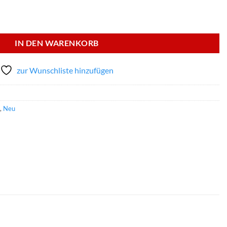
on, Größe circa 20 cm x 2 mm, 46 Teile Menge
IN DEN WARENKORB
zur Wunschliste hinzufügen
,
Neu