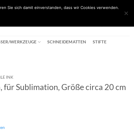
ren Sie sich damit einverstanden, dass wir Cookies verwenden.
0
T
08:30 - 18:00
+43 2982 2281
€
0,00
SSER/WERKZEUGE
SCHNEIDEMATTEN
STIFTE
LE INK
, für Sublimation, Größe circa 20 cm
ten