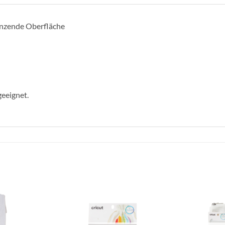
änzende Oberfläche
geeignet.
zur
zur
Wunschliste
Wunschliste
hinzufügen
hinzufügen