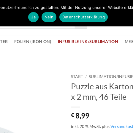
FÜR BÜROMATERIAL GEHT ES HIER ZUM BÜROPROFI SHOP
enutzerfreundlich zu gestalten. Mit der Nutzung unserer Website erklä
Ja
Nein
Datenschutzerklärung
KONTAK
STER
FOLIEN (IRON ON)
INFUSIBLE INK/SUBLIMATION
ME
START
/
SUBLIMATION/INFUSIB
Puzzle aus Karton
zur
x 2 mm, 46 Teile
Wunschliste
hinzufügen
8,99
€
inkl. 20 % MwSt.
plus
Versandkos