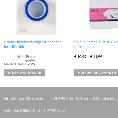
Dieses
Cricut Hitzebeständiges Klebeband
Cricut Damen T-Shirt V-Ne
Infusible Ink
Infusible Ink
Produkt
weist
Alter Preis:
€
10,99
–
€
11,99
mehrere
€
7,99
Ursprünglicher
Aktueller
Neuer Preis:
€
6,39
Varianten
Preis
Preis
war:
ist:
auf.
IN DEN WARENKORB
AUSFÜHRUNG WÄHLEN
€ 7,99
€ 6,39.
Die
Optionen
können
auf
Hundlinger Bürotechnik - seit 1957 Ihr Partner mit Handschlag
der
Produktseite
Wilhelm Miklas Platz 1, 3580 Horn
gewählt