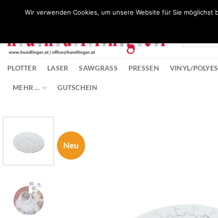
Zum
Wunschliste
Wir verwenden Cookies, um unsere Website für Sie möglichst b
Inhalt
springen
PLOTTER
LASER
SAWGRASS
PRESSEN
VINYL/POLYE
MEHR …
GUTSCHEIN
Neu