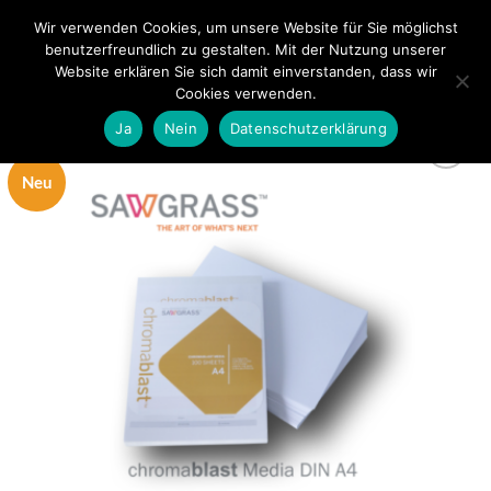
Zum
Wir verwenden Cookies, um unsere Website für Sie möglichst
0
Inhalt
benutzerfreundlich zu gestalten. Mit der Nutzung unserer
springen
Website erklären Sie sich damit einverstanden, dass wir
Cookies verwenden.
Ja
Nein
Datenschutzerklärung
Neu
zur
Wunschliste
hinzufügen