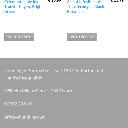
€
13,99
€
13,99
Cricut Infusible Ink
Cricut Infusible Ink
Transferbogen, Bright
Transferbogen, Black
Green
Botanicals
WEITERLESEN
WEITERLESEN
Hundlinger Bürotechnik - seit 1957 Ihr Partner mit
Handschlagqualität
Wilhelm Miklas Platz 1, 3580 Horn
02982 2281 0
office@hundlinger.at