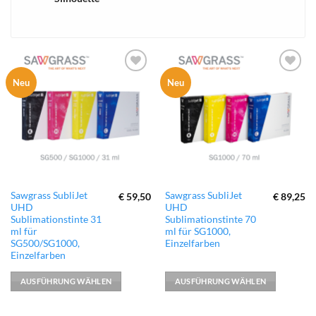
xTool
zur
zur
Neu
Neu
Wunschliste
Wunschliste
hinzufügen
hinzufügen
Dieses
Dieses
Sawgrass SubliJet
Sawgrass SubliJet
€
59,50
€
89,25
UHD
UHD
Produkt
Produkt
Sublimationstinte 31
Sublimationstinte 70
weist
weist
ml für
ml für SG1000,
mehrere
mehrere
SG500/SG1000,
Einzelfarben
Varianten
Varianten
Einzelfarben
auf.
auf.
AUSFÜHRUNG WÄHLEN
AUSFÜHRUNG WÄHLEN
Die
Die
Optionen
Optionen
können
können