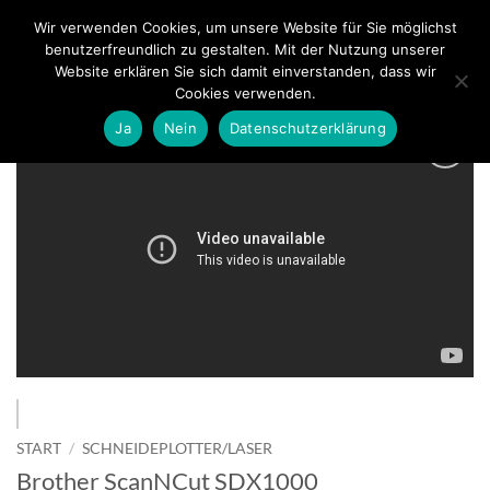
Zum
Wir verwenden Cookies, um unsere Website für Sie möglichst
0
Inhalt
benutzerfreundlich zu gestalten. Mit der Nutzung unserer
springen
Website erklären Sie sich damit einverstanden, dass wir
Cookies verwenden.
Ja
Nein
Datenschutzerklärung
zur
Wunschliste
hinzufügen
START
/
SCHNEIDEPLOTTER/LASER
Brother ScanNCut SDX1000