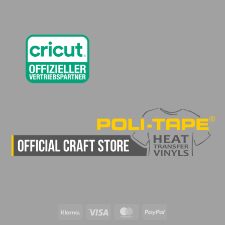
Klarna
Visa
MasterCard
PayPal