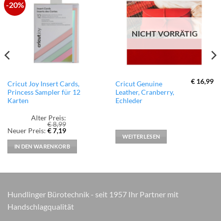
-20%
zur
zur
Wunschliste
Wunschliste
hinzufügen
hinzufügen
NICHT VORRÄTIG
€
16,99
Cricut Joy Insert Cards,
Cricut Genuine
Princess Sampler für 12
Leather, Cranberry,
Karten
Echleder
Alter Preis:
€
8,99
Ursprünglicher
Aktueller
Neuer Preis:
€
7,19
Preis
Preis
WEITERLESEN
war:
ist:
IN DEN WARENKORB
€ 8,99
€ 7,19.
Hundlinger Bürotechnik - seit 1957 Ihr Partner mit
Handschlagqualität