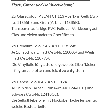
Flock, Glitzer und Heißverklebung“
2 x GlassColour ASLAN CT 113 – Je 1x in Gelb (Art.-
Nr. 11355K) und Grün (Art.-Nr. 11385K):
Transparente, farbige PVC-Folie zur Verklebung auf
Glas und vielen anderen Oberflächen
2 x PremiumColour ASLAN C 118 Soft
Je 1x in Schwarz matt (Art.-Nr. 11880S) und Weiß
matt (Art.-Nr. 11879S):
Die Vinylfolie für glatte und gewölbte Oberflächen
– filigran zu plotten und leicht zu entgittern
2 x CaressColour ASLAN CC 124
Je 1x in den Farben Grün (Art.-Nr. 12440CC) und
Schwarz (Art.-Nr. 12418CC):
Die Selbstklebefolie mit Flockoberfläche für samtig
weiche Bastelarbeiten