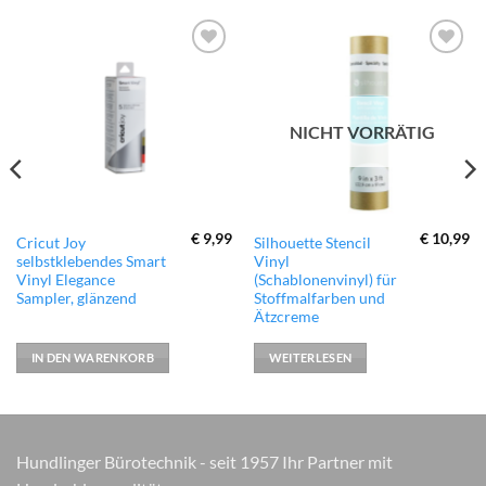
zur
zur
Wunschliste
Wunschliste
hinzufügen
hinzufügen
NICHT VORRÄTIG
€
9,99
€
10,99
Cricut Joy
Silhouette Stencil
selbstklebendes Smart
Vinyl
Vinyl Elegance
(Schablonenvinyl) für
Sampler, glänzend
Stoffmalfarben und
Ätzcreme
IN DEN WARENKORB
WEITERLESEN
Hundlinger Bürotechnik - seit 1957 Ihr Partner mit