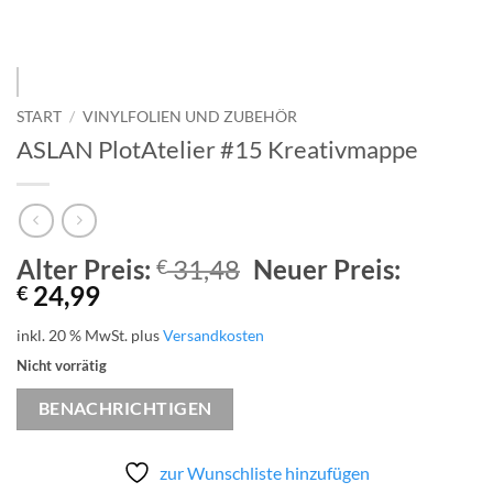
START
/
VINYLFOLIEN UND ZUBEHÖR
ASLAN PlotAtelier #15 Kreativmappe
Ursprünglicher
Alter Preis:
31,48
Neuer Preis:
€
Aktueller
Preis
24,99
€
Preis
war:
inkl. 20 % MwSt.
plus
Versandkosten
ist:
€ 31,48
Nicht vorrätig
€ 24,99.
BENACHRICHTIGEN
zur Wunschliste hinzufügen