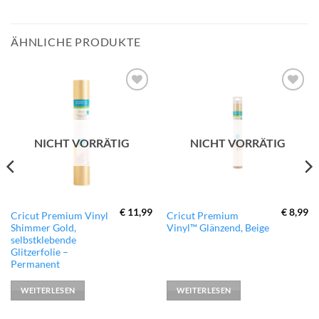
ÄHNLICHE PRODUKTE
zur
zur
Wunschliste
Wunschliste
hinzufügen
hinzufügen
NICHT VORRÄTIG
NICHT VORRÄTIG
€
11,99
€
8,99
Cricut Premium Vinyl
Cricut Premium
Shimmer Gold,
Vinyl™ Glänzend, Beige
selbstklebende
Glitzerfolie –
Permanent
WEITERLESEN
WEITERLESEN