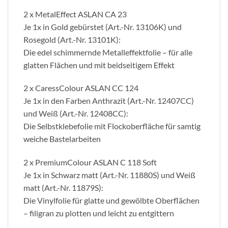
2 x MetalEffect ASLAN CA 23
Je 1x in Gold gebürstet (Art.-Nr. 13106K) und
Rosegold (Art.-Nr. 13101K):
Die edel schimmernde Metalleffektfolie – für alle
glatten Flächen und mit beidseitigem Effekt
2 x CaressColour ASLAN CC 124
Je 1x in den Farben Anthrazit (Art.-Nr. 12407CC)
und Weiß (Art.-Nr. 12408CC):
Die Selbstklebefolie mit Flockoberfläche für samtig
weiche Bastelarbeiten
2 x PremiumColour ASLAN C 118 Soft
Je 1x in Schwarz matt (Art.-Nr. 11880S) und Weiß
matt (Art.-Nr. 11879S):
Die Vinylfolie für glatte und gewölbte Oberflächen
– filigran zu plotten und leicht zu entgittern