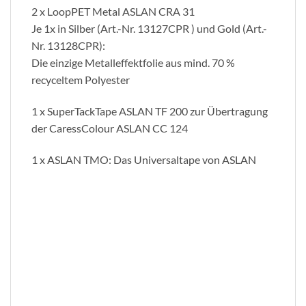
2 x LoopPET Metal ASLAN CRA 31
Je 1x in Silber (Art.-Nr. 13127CPR ) und Gold (Art.-
Nr. 13128CPR):
Die einzige Metalleffektfolie aus mind. 70 %
recyceltem Polyester
1 x SuperTackTape ASLAN TF 200 zur Übertragung
der CaressColour ASLAN CC 124
1 x ASLAN TMO: Das Universaltape von ASLAN