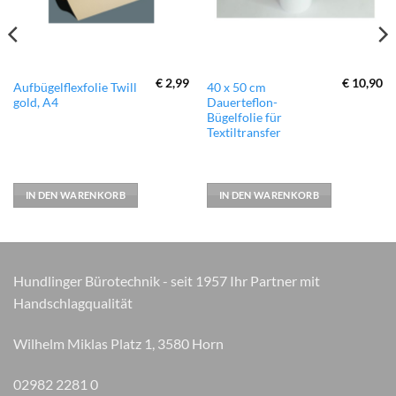
€
2,99
€
10,90
Aufbügelflexfolie Twill
40 x 50 cm
gold, A4
Dauerteflon-
Bügelfolie für
Textiltransfer
IN DEN WARENKORB
IN DEN WARENKORB
Hundlinger Bürotechnik - seit 1957 Ihr Partner mit
Handschlagqualität
Wilhelm Miklas Platz 1, 3580 Horn
02982 2281 0