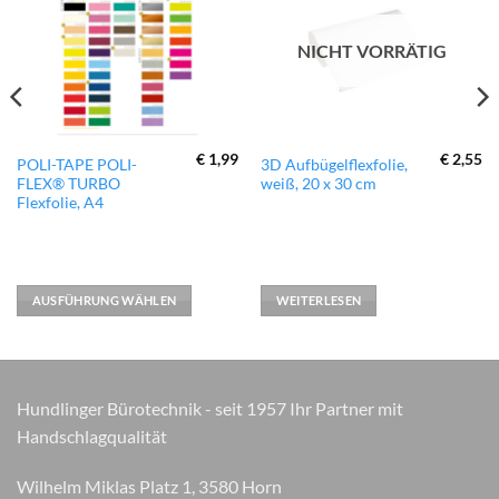
Wunschliste
Wunschliste
hinzufügen
hinzufügen
NICHT VORRÄTIG
€
1,99
€
2,55
Dieses
POLI-TAPE POLI-
3D Aufbügelflexfolie,
FLEX® TURBO
weiß, 20 x 30 cm
Produkt
Flexfolie, A4
weist
mehrere
Varianten
auf.
AUSFÜHRUNG WÄHLEN
WEITERLESEN
Die
Optionen
können
auf
der
Hundlinger Bürotechnik - seit 1957 Ihr Partner mit
Produktseite
Handschlagqualität
gewählt
werden
Wilhelm Miklas Platz 1, 3580 Horn