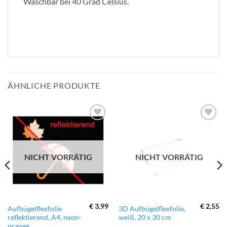
Waschbar bei 40 Grad Celsius.
ÄHNLICHE PRODUKTE
zur
zur
Wunschliste
Wunschliste
hinzufügen
hinzufügen
NICHT VORRÄTIG
NICHT VORRÄTIG
€
3,99
€
2,55
Aufbügelflexfolie
3D Aufbügelflexfolie,
reflektierend, A4, neon-
weiß, 20 x 30 cm
orange