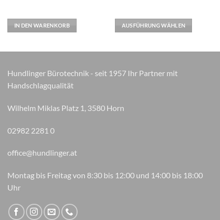
weist
mehrere
Varianten
IN DEN WARENKORB
AUSFÜHRUNG WÄHLEN
auf.
Die
Optionen
können
Hundlinger Bürotechnik - seit 1957 Ihr Partner mit
auf
Handschlagqualität
der
Produktseite
gewählt
Wilhelm Miklas Platz 1, 3580 Horn
werden
02982 2281 0
office@hundlinger.at
Montag bis Freitag von 8:30 bis 12:00 und 14:00 bis 18:00
Uhr