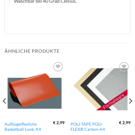
Waschbar bei 40 Grad Celsius.
ÄHNLICHE PRODUKTE
zur
zur
Wunschliste
Wunschliste
hinzufügen
hinzufügen
€
2,99
€
2,99
Dieses
Aufbügelflexfolie
POLI-TAPE POLI-
Basketball Look, A4
FLEX® Carbon A4
Produkt