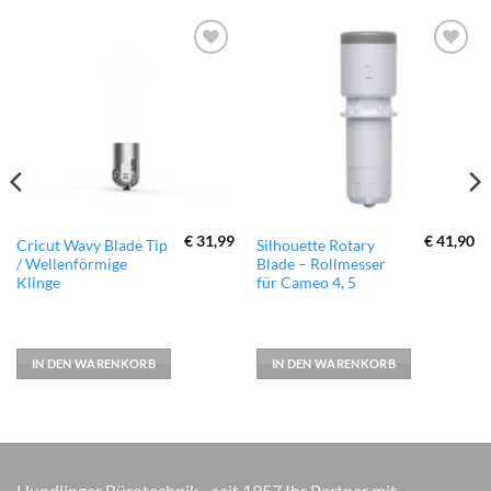
zur
zur
Wunschliste
Wunschliste
hinzufügen
hinzufügen
€
31,99
€
41,90
Cricut Wavy Blade Tip
Silhouette Rotary
/ Wellenförmige
Blade – Rollmesser
Klinge
für Cameo 4, 5
IN DEN WARENKORB
IN DEN WARENKORB
Hundlinger Bürotechnik - seit 1957 Ihr Partner mit