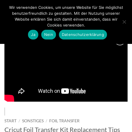
Zum
Wir verwenden Cookies, um unsere Website für Sie möglichst
0
Inhalt
benutzerfreundlich zu gestalten. Mit der Nutzung unserer
springen
Website erklären Sie sich damit einverstanden, dass wir
Cookies verwenden.
Ja
Nein
Datenschutzerklärung
zur
Wunschliste
hinzufügen
START
/
SONSTIGES
/
FOIL TRANSFER
Cricut Foil Transfer Kit Replacement Tips