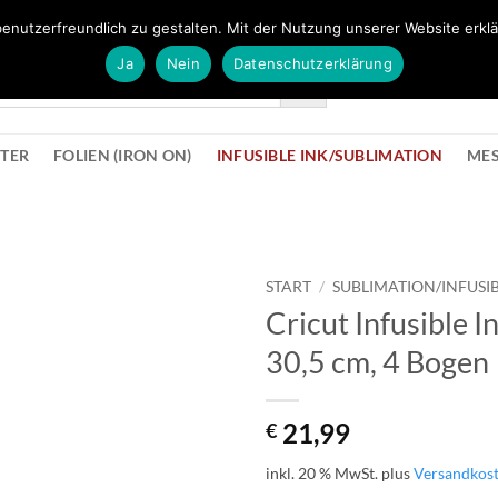
FÜR BÜROMATERIAL GEHT ES HIER ZUM BÜROPROFI SHOP
enutzerfreundlich zu gestalten. Mit der Nutzung unserer Website erklä
Ja
Nein
Datenschutzerklärung
KONTAK
STER
FOLIEN (IRON ON)
INFUSIBLE INK/SUBLIMATION
ME
START
/
SUBLIMATION/INFUSIB
Cricut Infusible 
zur
30,5 cm, 4 Bogen
Wunschliste
hinzufügen
21,99
€
inkl. 20 % MwSt.
plus
Versandkos