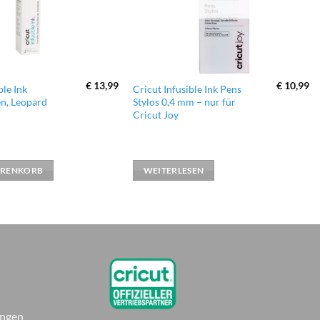
€
13,99
€
10,99
ble Ink
Cricut Infusible Ink Pens
n, Leopard
Stylos 0,4 mm – nur für
Cricut Joy
ARENKORB
WEITERLESEN
ungen