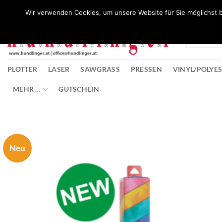
Zum
Wunschliste
Wir verwenden Cookies, um unsere Website für Sie möglichst b
Inhalt
springen
PLOTTER
LASER
SAWGRASS
PRESSEN
VINYL/POLYE
MEHR …
GUTSCHEIN
Neu