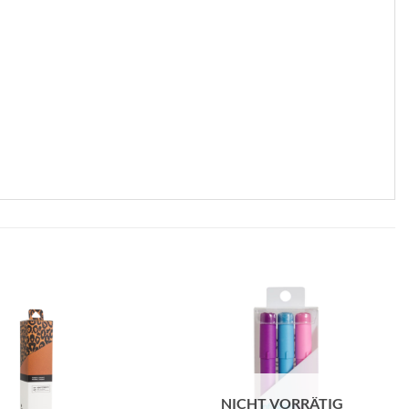
zur
zur
Wunschliste
Wunschliste
hinzufügen
hinzufügen
NICHT VORRÄTIG