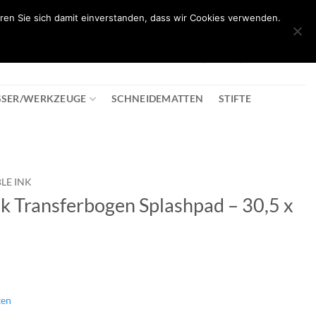
ren Sie sich damit einverstanden, dass wir Cookies verwenden.
0
T
08:30 - 18:00
+43 2982 2281
€
0,00
SSER/WERKZEUGE
SCHNEIDEMATTEN
STIFTE
LE INK
Ink Transferbogen Splashpad – 30,5 x
ten