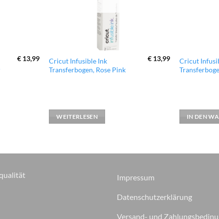
€
13,99
€
13,99
Cricut Infusible Ink
Cricut Infusi
r
Transferbogen, Rose Pink
Transferboge
WEITERLESEN
IN DEN W
qualität
Impressum
Datenschutzerklärung
Versand- und Zahlungsbedin