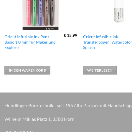
€
15,99
Cricut Infusible Ink Pens
Cricut Infusible Ink
Basic 1,0 mm für Maker und
Transferbogen, Watercolo
Explore
Splash
IN DEN WARENKORB
WEITERLESEN
Hundlinger Bürotechnik - seit 1957 Ihr Partner mit Handschlag
Wilhelm Miklas Platz 1, 3580 Horn