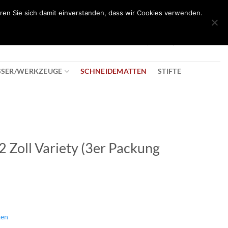
ren Sie sich damit einverstanden, dass wir Cookies verwenden.
0
T
08:30 - 18:00
+43 2982 2281
€
0,00
SSER/WERKZEUGE
SCHNEIDEMATTEN
STIFTE
2 Zoll Variety (3er Packung
ten