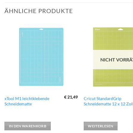
ÄHNLICHE PRODUKTE
zur
Wunschliste
hinzufügen
NICHT VORRÄ
€
21,49
xTool M1 leichtklebende
Cricut StandardGrip
Schneidematte
Schneidematte 12 x 12 Zol
IN DEN WARENKORB
WEITERLESEN