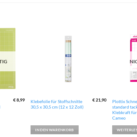
zur
zur
Wunschliste
Wunschliste
hinzufügen
hinzufügen
TIG
NI
€
8,99
€
21,90
Klebefolie für Stoffschnitte
Plottix Schn
l
30,5 x 30,5 cm (12 x 12 Zoll)
standard tac
Klebkraft für
Cameo
IN DEN WARENKORB
WEITERLE