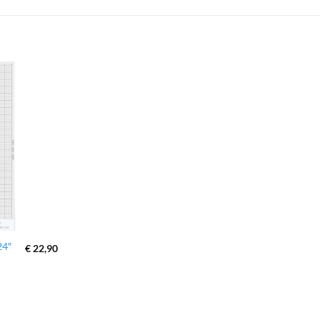
zur
Wunschliste
hinzufügen
24″
€
22,90