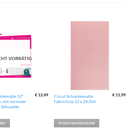
zur
zur
Wunschliste
Wunschliste
hinzufügen
hinzufügen
CHT VORRÄTIG
€
12,49
€
11,99
eidematte 12″
Cricut Schneidematte
k, mit normaler
FabricGrip 12 x 24 Zoll
 Silhouette
SEN
IN DEN WARENKORB