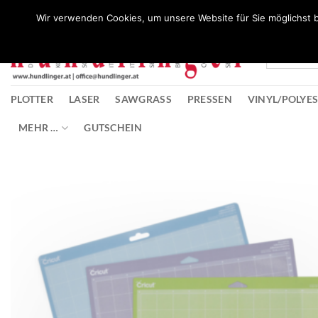
Zum
Wunschliste
Wir verwenden Cookies, um unsere Website für Sie möglichst b
Inhalt
springen
PLOTTER
LASER
SAWGRASS
PRESSEN
VINYL/POLYE
MEHR …
GUTSCHEIN