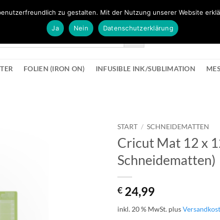
FÜR BÜROMATERIAL GEHT ES HIER ZUM BÜROPROFI SHOP
enutzerfreundlich zu gestalten. Mit der Nutzung unserer Website erklä
Ja
Nein
Datenschutzerklärung
KONTAK
STER
FOLIEN (IRON ON)
INFUSIBLE INK/SUBLIMATION
ME
START
/
SCHNEIDEMATTEN
Cricut Mat 12 x 1
zur
Schneidematten)
Wunschliste
hinzufügen
24,99
€
inkl. 20 % MwSt.
plus
Versandkos