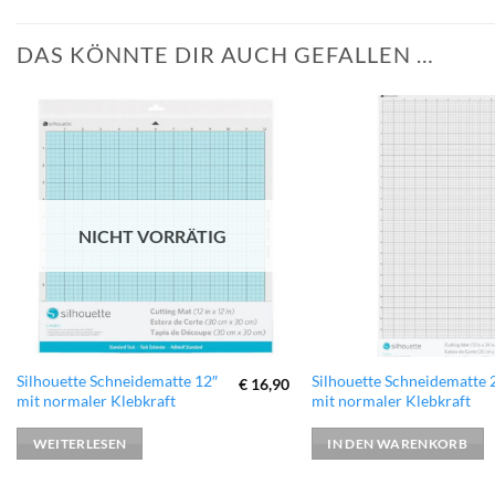
DAS KÖNNTE DIR AUCH GEFALLEN …
zur
Wunschliste
hinzufügen
NICHT VORRÄTIG
Silhouette Schneidematte 12″
Silhouette Schneidematte 
€
16,90
mit normaler Klebkraft
mit normaler Klebkraft
WEITERLESEN
IN DEN WARENKORB