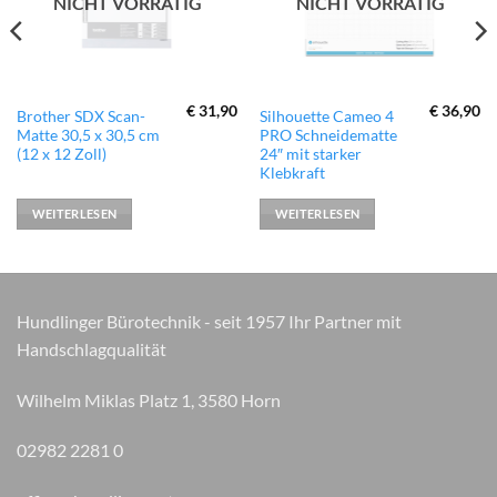
NICHT VORRÄTIG
NICHT VORRÄTIG
€
31,90
€
36,90
Brother SDX Scan-
Silhouette Cameo 4
Matte 30,5 x 30,5 cm
PRO Schneidematte
(12 x 12 Zoll)
24″ mit starker
Klebkraft
WEITERLESEN
WEITERLESEN
Hundlinger Bürotechnik - seit 1957 Ihr Partner mit
Handschlagqualität
Wilhelm Miklas Platz 1, 3580 Horn
02982 2281 0