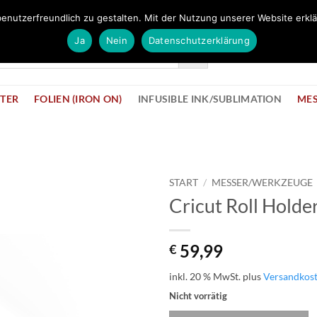
FÜR BÜROMATERIAL GEHT ES HIER ZUM BÜROPROFI SHOP
enutzerfreundlich zu gestalten. Mit der Nutzung unserer Website erklä
Ja
Nein
Datenschutzerklärung
KONTAK
STER
FOLIEN (IRON ON)
INFUSIBLE INK/SUBLIMATION
ME
START
/
MESSER/WERKZEUGE
Cricut Roll Holde
zur
Wunschliste
hinzufügen
59,99
€
inkl. 20 % MwSt.
plus
Versandkos
Nicht vorrätig