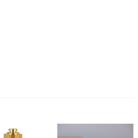
zur
zur