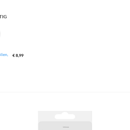
hinzufügen
TIG
lien,
€
8,99
zur
zur