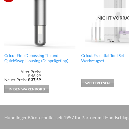
Wunschliste
hinzufügen
NICHT VORRÄ
Cricut Fine Debossing Tip und
Cricut Essential Tool Set
QuickSwap Housing (Feinprägetipp)
Werkzeugset
Alter Preis:
€
46,99
Ursprünglicher
Aktueller
Neuer Preis:
€
37,59
Preis
Preis
WEITERLESEN
war:
ist:
IN DEN WARENKORB
€ 46,99
€ 37,59.
Hundlinger Bürotechnik - seit 1957 Ihr Partner mit Handschlag