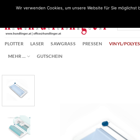
Zum
Wunschliste
Wir verwenden Cookies, um unsere Website für Sie möglichst b
Inhalt
springen
PLOTTER
LASER
SAWGRASS
PRESSEN
VINYL/POLYE
MEHR …
GUTSCHEIN