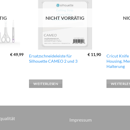
Wunschliste
Wunschliste
hinzufügen
hinzufügen
TIG
NICHT VORRÄTIG
NI
€
49,99
€
11,90
Ersatzschneideleiste für
Cricut Knife
Silhouette CAMEO 2 und 3
Housing, Mes
Halterung
WEITERLESEN
WEITERLE
qualität
Impressum