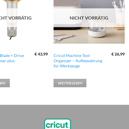
Wunschliste
Wunschliste
hinzufügen
hinzufügen
CHT VORRÄTIG
NICHT VORRÄTIG
€
43,99
€
26,99
 Blade + Drive
Cricut Machine Tool
ser plus
Organizer – Aufbewahrung
für Werkzeuge
SEN
WEITERLESEN