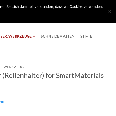
ren Sie sich damit einverstanden, dass wir Cookies verwenden.
0
T
08:30 - 18:00
+43 2982 2281
€
0,00
SSER/WERKZEUGE
SCHNEIDEMATTEN
STIFTE
/
WERKZEUGE
r (Rollenhalter) for SmartMaterials
ten