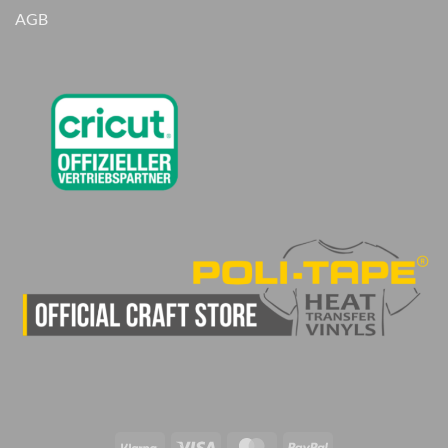
AGB
Klarna
Visa
MasterCard
PayPal