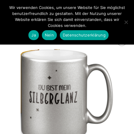
Zum
Wir verwenden Cookies, um unsere Website für Sie möglichst
0
Inhalt
benutzerfreundlich zu gestalten. Mit der Nutzung unserer
springen
Website erklären Sie sich damit einverstanden, dass wir
Cookies verwenden.
Ja
Nein
Datenschutzerklärung
zur
Wunschliste
hinzufügen