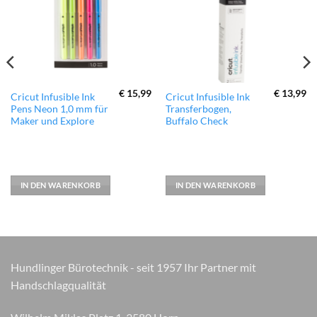
hinzufügen
hinzufügen
€
15,99
€
13,99
Cricut Infusible Ink
Cricut Infusible Ink
Pens Neon 1,0 mm für
Transferbogen,
Maker und Explore
Buffalo Check
IN DEN WARENKORB
IN DEN WARENKORB
Hundlinger Bürotechnik - seit 1957 Ihr Partner mit
Handschlagqualität