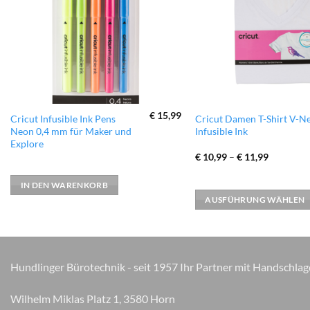
€
15,99
Dieses
Cricut Infusible Ink Pens
Cricut Damen T-Shirt V-Ne
Neon 0,4 mm für Maker und
Infusible Ink
Produkt
Explore
weist
€
10,99
–
€
11,99
mehrere
Varianten
IN DEN WARENKORB
auf.
AUSFÜHRUNG WÄHLEN
Die
Optionen
können
auf
Hundlinger Bürotechnik - seit 1957 Ihr Partner mit Handschlag
der
Produktseite
Wilhelm Miklas Platz 1, 3580 Horn
gewählt