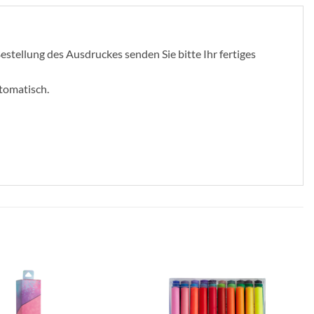
stellung des Ausdruckes senden Sie bitte Ihr fertiges
utomatisch.
zur
zur
Wunschliste
Wunschliste
hinzufügen
hinzufügen