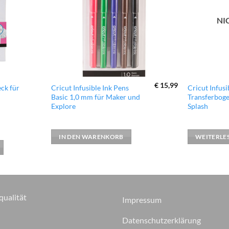
NI
€
15,99
ck für
Cricut Infusible Ink Pens
Cricut Infusi
Basic 1,0 mm für Maker und
Transferboge
Explore
Splash
IN DEN WARENKORB
WEITERLE
qualität
Impressum
Datenschutzerklärung