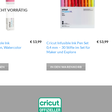
CHT VORRÄTIG
€
13,99
€
53,99
ble Ink
Cricut Infusible Ink Pen Set
n, Watercolor
0,4 mm – 30 Stifte im Set für
Maker und Explore
SEN
IN DEN WARENKORB