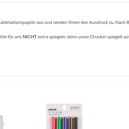
 Sublimationspapier aus und senden Ihnen den Ausdruck zu. Nach Be
itte für uns
NICHT
extra spiegeln, denn unser Drucker spiegelt a
zur
zur
Wunschliste
Wunschliste
hinzufügen
hinzufügen