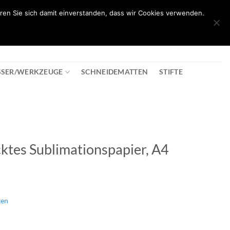
ren Sie sich damit einverstanden, dass wir Cookies verwenden.
0
T
08:30 - 18:00
+43 2982 2281
€
0,00
SSER/WERKZEUGE
SCHNEIDEMATTEN
STIFTE
cktes Sublimationspapier, A4
ten
onspapier, A4 Menge