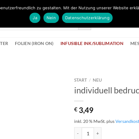
FÜR BÜROMATERIAL GEHT ES HIER ZUM BÜROPROFI SHOP
enutzerfreundlich zu gestalten. Mit der Nutzung unserer Website erklä
Ja
Nein
Datenschutzerklärung
KONTAK
STER
FOLIEN (IRON ON)
INFUSIBLE INK/SUBLIMATION
ME
START
/
NEU
individuell bedru
zur
Wunschliste
hinzufügen
3,49
€
inkl. 20 % MwSt.
plus
Versandkos
individuell bedrucktes Sublimati