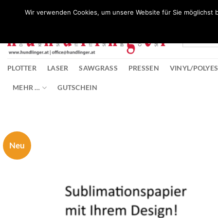
Zum
Wunschliste
Wir verwenden Cookies, um unsere Website für Sie möglichst b
Inhalt
springen
PLOTTER
LASER
SAWGRASS
PRESSEN
VINYL/POLYE
MEHR …
GUTSCHEIN
Neu