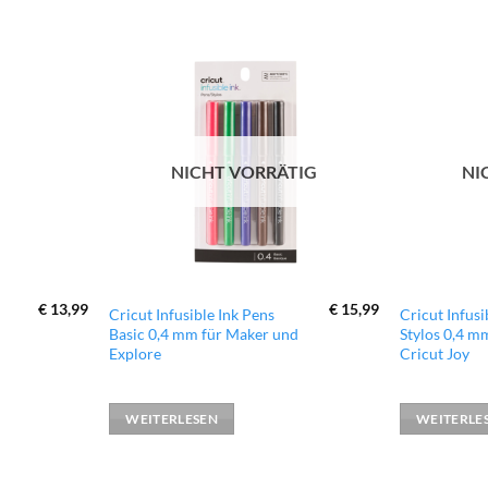
zur
zur
Wunschliste
Wunschliste
hinzufügen
hinzufügen
NICHT VORRÄTIG
NI
€
13,99
€
15,99
Cricut Infusible Ink Pens
Cricut Infusi
Basic 0,4 mm für Maker und
Stylos 0,4 m
Explore
Cricut Joy
WEITERLESEN
WEITERLE