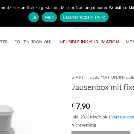
FÜR BÜROMATERIAL GEHT ES HIER ZUM BÜROPROFI SHOP
enutzerfreundlich zu gestalten. Mit der Nutzung unserer Website erklä
Ja
Nein
Datenschutzerklärung
KONTAK
STER
FOLIEN (IRON ON)
INFUSIBLE INK/SUBLIMATION
ME
START
/
SUBLIMATION/INFUSIB
Jausenbox mit fix
zur
Wunschliste
hinzufügen
7,90
€
inkl. 20 % MwSt.
plus
Versandkos
Nicht vorrätig