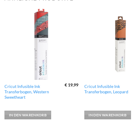
zur
Wunschliste
hinzufügen
€
19,99
Cricut Infusible Ink
Cricut Infusible Ink
Transferbogen, Western
Transferbogen, Leopard
Sweetheart
IN DEN WARENKORB
IN DEN WARENKORB