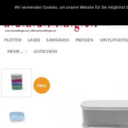
Zum
Wunschliste
Wir verwenden Cookies, um unsere Website für Sie möglichst b
Inhalt
springen
PLOTTER
LASER
SAWGRASS
PRESSEN
VINYL/POLYE
MEHR …
GUTSCHEIN
Neu