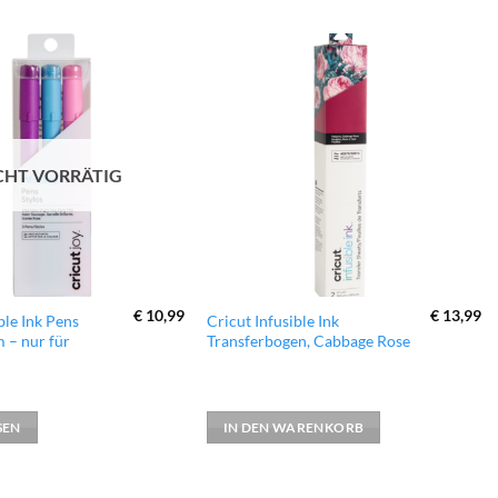
zur
zur
Wunschliste
Wunschliste
hinzufügen
hinzufügen
CHT VORRÄTIG
€
10,99
€
13,99
ble Ink Pens
Cricut Infusible Ink
m – nur für
Transferbogen, Cabbage Rose
SEN
IN DEN WARENKORB