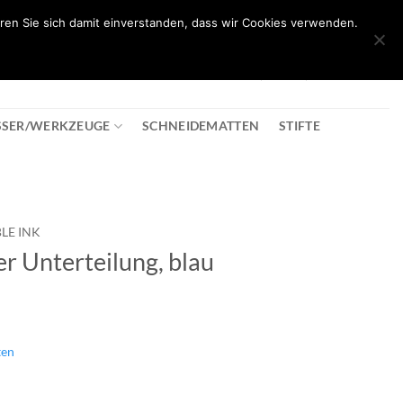
ren Sie sich damit einverstanden, dass wir Cookies verwenden.
0
T
08:30 - 18:00
+43 2982 2281
€
0,00
SSER/WERKZEUGE
SCHNEIDEMATTEN
STIFTE
LE INK
er Unterteilung, blau
ten