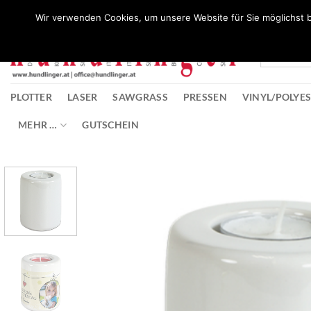
Zum
Wunschliste
Wir verwenden Cookies, um unsere Website für Sie möglichst b
Inhalt
springen
PLOTTER
LASER
SAWGRASS
PRESSEN
VINYL/POLYE
MEHR …
GUTSCHEIN