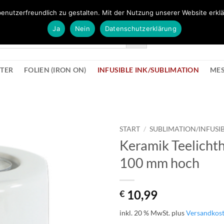
FÜR BÜROMATERIAL GEHT ES HIER ZUM BÜROPROFI SHOP
enutzerfreundlich zu gestalten. Mit der Nutzung unserer Website erklä
Ja
Nein
Datenschutzerklärung
KONTAK
STER
FOLIEN (IRON ON)
INFUSIBLE INK/SUBLIMATION
ME
START
/
SUBLIMATION/INFUSIB
Keramik Teelichth
zur
100 mm hoch
Wunschliste
hinzufügen
10,99
€
inkl. 20 % MwSt.
plus
Versandkos