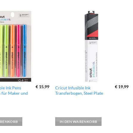
zur
zur
Wunschliste
Wunschliste
hinzufügen
hinzufügen
€
15,99
€
19,99
ble Ink Pens
Cricut Infusible Ink
 für Maker und
Transferbogen, Steel Plate
ARENKORB
IN DEN WARENKORB