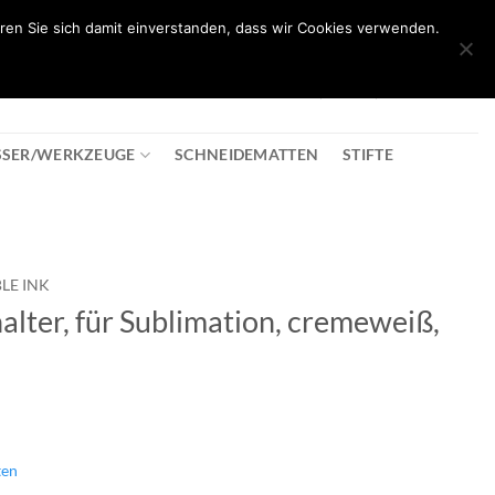
ren Sie sich damit einverstanden, dass wir Cookies verwenden.
0
T
08:30 - 18:00
+43 2982 2281
€
0,00
SSER/WERKZEUGE
SCHNEIDEMATTEN
STIFTE
LE INK
alter, für Sublimation, cremeweiß,
ten