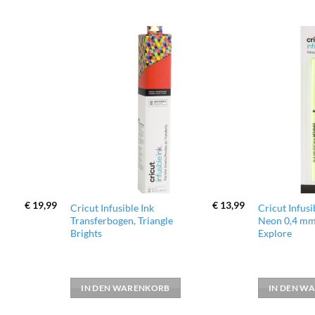
zur
zur
Wunschliste
Wunschliste
hinzufügen
hinzufügen
€
19,99
€
13,99
Cricut Infusible Ink
Cricut Infusi
Transferbogen, Triangle
Neon 0,4 mm
Brights
Explore
IN DEN WARENKORB
IN DEN W