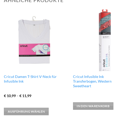
ÄHNLICHE PRODUKTE
zur
Wunschliste
hinzufügen
Dieses
Cricut Damen T-Shirt V-Neck für
Cricut Infusible Ink
Infusible Ink
Transferbogen, Western
Produkt
Sweetheart
weist
mehrere
€
10,99
–
€
11,99
Varianten
auf.
IN DEN WARENKORB
AUSFÜHRUNG WÄHLEN
Die