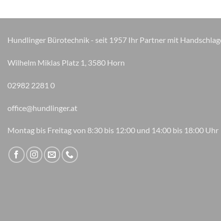
Optionen
können
auf
der
Hundlinger Bürotechnik - seit 1957 Ihr Partner mit Handschlag
Produktseite
gewählt
Wilhelm Miklas Platz 1, 3580 Horn
werden
02982 2281 0
office@hundlinger.at
Montag bis Freitag von 8:30 bis 12:00 und 14:00 bis 18:00 Uhr