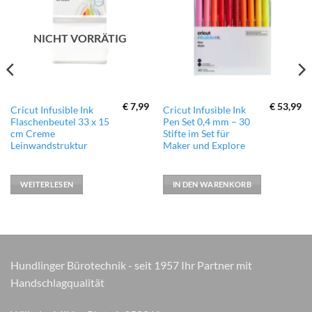
Wunschliste
Wunschliste
hinzufügen
hinzufügen
NICHT VORRÄTIG
€
7,99
€
53,99
Cricut Infusible Ink
Cricut Infusible Ink
Flaschenbeutel 33 x 15
Pen Set 0,4 mm – 30
cm Creme
Stifte im Set für
Leinwandstruktur
Maker und Explore
WEITERLESEN
IN DEN WARENKORB
Hundlinger Bürotechnik - seit 1957 Ihr Partner mit
Handschlagqualität