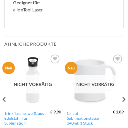
Geeignet für:
alle xTool Laser
ÄHNLICHE PRODUKTE
zur
zur
Neu
Neu
Wunschliste
Wunschliste
hinzufügen
hinzufügen
NICHT VORRÄTIG
NICHT VORRÄTIG
€
9,90
€
2,89
Trinkflasche, weiß, aus
Cricut
Edelstahl, für
Sublimationstasse
Sublimation
340ml, 1 Stück