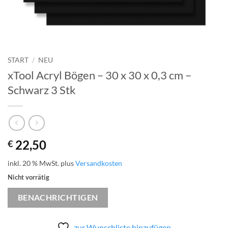
START
/
NEU
xTool Acryl Bögen – 30 x 30 x 0,3 cm –
Schwarz 3 Stk
22,50
€
inkl. 20 % MwSt.
plus
Versandkosten
Nicht vorrätig
BENACHRICHTIGEN
zur Wunschliste hinzufügen