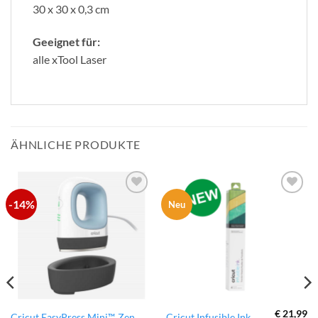
30 x 30 x 0,3 cm
Geeignet für:
alle xTool Laser
ÄHNLICHE PRODUKTE
-14%
zur
zur
Neu
Wunschliste
Wunschliste
hinzufügen
hinzufügen
€
21,99
Cricut EasyPress Mini™, Zen
Cricut Infusible Ink