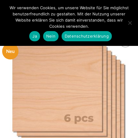
Zum
Wir verwenden Cookies, um unsere Website für Sie möglichst
0
Inhalt
benutzerfreundlich zu gestalten. Mit der Nutzung unserer
springen
Website erklären Sie sich damit einverstanden, dass wir
Cookies verwenden.
Ja
Nein
Datenschutzerklärung
Neu
zur
Wunschliste
hinzufügen