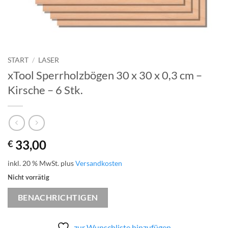
START
/
LASER
xTool Sperrholzbögen 30 x 30 x 0,3 cm –
Kirsche – 6 Stk.
33,00
€
inkl. 20 % MwSt.
plus
Versandkosten
Nicht vorrätig
BENACHRICHTIGEN
zur Wunschliste hinzufügen