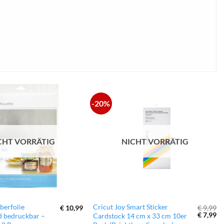
-20%
zur
zur
Wunschliste
Wunschliste
hinzufügen
hinzufügen
CHT VORRÄTIG
NICHT VORRÄTIG
lberfolie
Cricut Joy Smart Sticker
€
10,99
€
9,99
Ursprün
Ak
€
7,99
d bedruckbar –
Cardstock 14 cm x 33 cm 10er
Preis
Pr