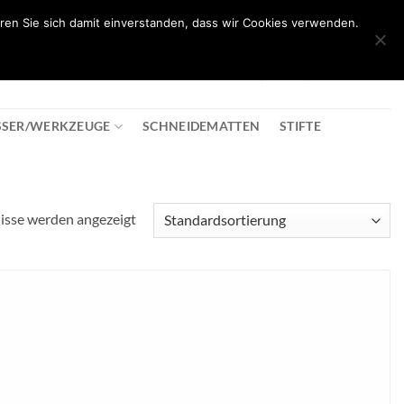
ren Sie sich damit einverstanden, dass wir Cookies verwenden.
0
T
08:30 - 18:00
+43 2982 2281
€
0,00
SSER/WERKZEUGE
SCHNEIDEMATTEN
STIFTE
nisse werden angezeigt