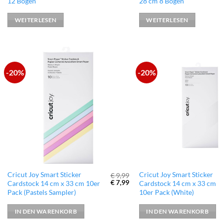
12 Bogen
28 cm 8 Bogen
WEITERLESEN
WEITERLESEN
-20%
-20%
zur
Wunschliste
hinzufügen
Cricut Joy Smart Sticker
Cricut Joy Smart Sticker
€
9,99
Ursprünglicher
Aktueller
€
7,99
Cardstock 14 cm x 33 cm 10er
Cardstock 14 cm x 33 cm
Preis
Preis
Pack (Pastels Sampler)
10er Pack (White)
war:
ist:
€ 9,99
€ 7,99.
IN DEN WARENKORB
IN DEN WARENKORB