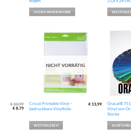
Bogen
21,6 x 28 cm
IN DEN WARENKORB
WEITERLE
zur
zur
Wunschliste
Wunschliste
hinzufügen
hinzufügen
NICHT VORRÄTIG
Dieses
Cricut Printable Vinyl –
Oracal® 751 
€
10,99
€
13,99
Ursprünglicher
Aktueller
€
8,79
bedruckbare Vinylfolie
Vinyl von Or
Produkt
Preis
Preis
Stücke
war:
ist:
weist
€ 10,99
€ 8,79.
mehrere
WEITERLESEN
AUSFÜHR
Varianten