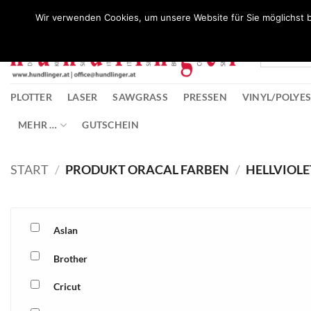
Zum
Wunschliste
Wir verwenden Cookies, um unsere Website für Sie möglichst b
Inhalt
springen
PLOTTER
LASER
SAWGRASS
PRESSEN
VINYL/POLYE
MEHR …
GUTSCHEIN
START
/
PRODUKT ORACAL FARBEN
/
HELLVIOLE
Aslan
Brother
Cricut