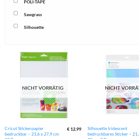
POLI-TAPE
Sawgrass
Silhouette
xTool
zur
Wunschliste
hinzufügen
NICHT VORRÄTIG
NICHT VORRÄ
Cricut Stickerpapier
Silhouette Iridescent
€
12,99
bedruckbar – 21,6 x 27,9 cm
bedruckbares Sticker – 21,