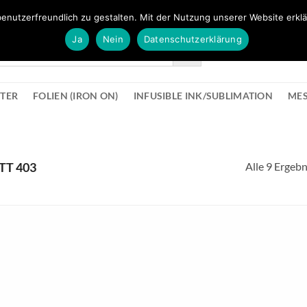
FÜR BÜROMATERIAL GEHT ES HIER ZUM BÜROPROFI SHOP
enutzerfreundlich zu gestalten. Mit der Nutzung unserer Website erklä
Ja
Nein
Datenschutzerklärung
KONTAK
STER
FOLIEN (IRON ON)
INFUSIBLE INK/SUBLIMATION
ME
Alle 9 Ergeb
TT 403