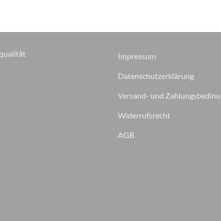
auf.
Die
Optionen
können
qualität
auf
Impressum
der
Datenschutzerklärung
Produktseite
gewählt
Versand- und Zahlungsbedin
werden
Widerrufsrecht
AGB