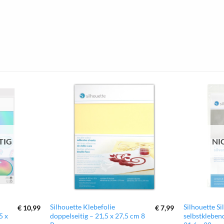
zur
zur
Wunschliste
Wunschliste
hinzufügen
hinzufügen
TIG
NI
Silhouette Klebefolie
Silhouette Si
€
10,99
€
7,99
5 x
doppelseitig – 21,5 x 27,5 cm 8
selbstkleben