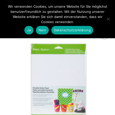
Zum
Wir verwenden Cookies, um unsere Website für Sie möglichst
0
Inhalt
benutzerfreundlich zu gestalten. Mit der Nutzung unserer
springen
Website erklären Sie sich damit einverstanden, dass wir
Cookies verwenden.
Ja
Nein
Datenschutzerklärung
zur
Wunschliste
hinzufügen