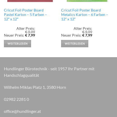
Cricut Foil Poster Board
Cricut Foil Poster Board
Pastel Karton – 5 Farben –
Metalics Karton – 6 Farben –
12″ x 12″
12″ x 12″
Alter Preis:
Alter Preis:
€
9,99
€
9,99
Ursprünglicher
Aktueller
Ursprünglicher
Aktueller
Neuer Preis:
€
7,99
Neuer Preis:
€
7,99
Preis
Preis
Preis
Preis
war:
ist:
war:
ist:
WEITERLESEN
WEITERLESEN
€ 9,99
€ 7,99.
€ 9,99
€ 7,99.
Hundlinger Bürotechnik - seit 1957 Ihr Partner mit
Handschlagqualität
Wilhelm Miklas Platz 1, 3580 Horn
02982 2281 0
office@hundlinger.at