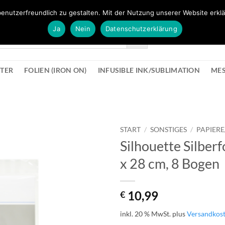
FÜR BÜROMATERIAL GEHT ES HIER ZUM BÜROPROFI SHOP
enutzerfreundlich zu gestalten. Mit der Nutzung unserer Website erklä
Ja
Nein
Datenschutzerklärung
KONTAK
STER
FOLIEN (IRON ON)
INFUSIBLE INK/SUBLIMATION
ME
START
/
SONSTIGES
/
PAPIER
Silhouette Silber
zur
x 28 cm, 8 Bogen
Wunschliste
hinzufügen
10,99
€
inkl. 20 % MwSt.
plus
Versandkos