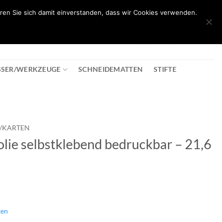
ren Sie sich damit einverstanden, dass wir Cookies verwenden.
0
T
08:30 - 18:00
+43 2982 2281
€
0,00
SSER/WERKZEUGE
SCHNEIDEMATTEN
STIFTE
E/KARTEN
folie selbstklebend bedruckbar – 21,6
ten