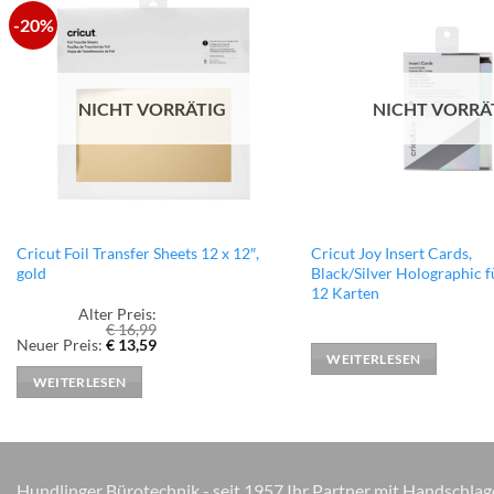
-20%
zur
Wunschliste
hinzufügen
NICHT VORRÄTIG
NICHT VORRÄ
Cricut Foil Transfer Sheets 12 x 12″,
Cricut Joy Insert Cards,
gold
Black/Silver Holographic f
12 Karten
Alter Preis:
€
16,99
Ursprünglicher
Aktueller
Neuer Preis:
€
13,59
Preis
Preis
WEITERLESEN
war:
ist:
WEITERLESEN
€ 16,99
€ 13,59.
Hundlinger Bürotechnik - seit 1957 Ihr Partner mit Handschlag