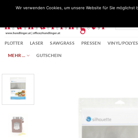
Zum
Wunschliste
Wir verwenden Cookies, um unsere Website für Sie möglichst b
Inhalt
springen
PLOTTER
LASER
SAWGRASS
PRESSEN
VINYL/POLYE
MEHR …
GUTSCHEIN