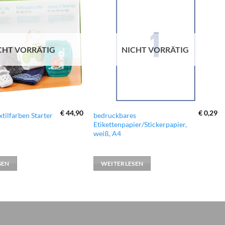
zur
zur
Wunschliste
Wunschliste
hinzufügen
hinzufügen
CHT VORRÄTIG
NICHT VORRÄTIG
€
44,90
€
0,29
xtilfarben Starter
bedruckbares
Etikettenpapier/Stickerpapier,
weiß, A4
SEN
WEITERLESEN