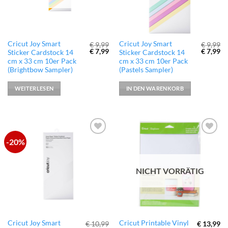
Cricut Joy Smart
Cricut Joy Smart
€
9,99
€
9,99
Ursprünglicher
Aktueller
Ursprün
Ak
€
7,99
€
7,99
Sticker Cardstock 14
Sticker Cardstock 14
Preis
Preis
Preis
Pr
cm x 33 cm 10er Pack
cm x 33 cm 10er Pack
war:
ist:
war:
ist
(Brightbow Sampler)
(Pastels Sampler)
€ 9,99
€ 7,99.
€ 9,99
€ 
WEITERLESEN
IN DEN WARENKORB
-20%
zur
zur
Wunschliste
Wunschliste
hinzufügen
hinzufügen
NICHT VORRÄTIG
Cricut Joy Smart
Cricut Printable Vinyl
€
10,99
€
13,99