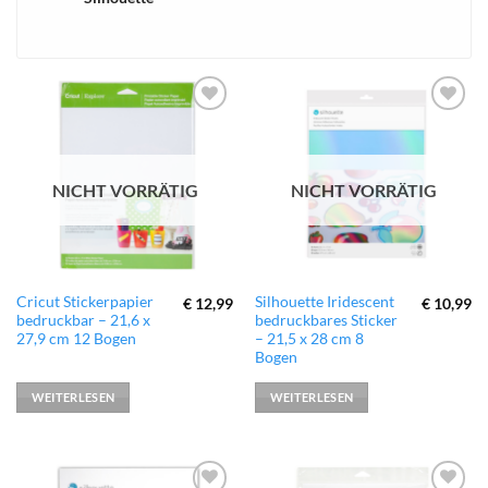
xTool
zur
zur
Wunschliste
Wunschliste
hinzufügen
hinzufügen
NICHT VORRÄTIG
NICHT VORRÄTIG
Cricut Stickerpapier
Silhouette Iridescent
€
12,99
€
10,99
bedruckbar – 21,6 x
bedruckbares Sticker
27,9 cm 12 Bogen
– 21,5 x 28 cm 8
Bogen
WEITERLESEN
WEITERLESEN