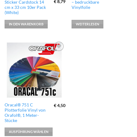
Ursprünglicher
Aktueller
€
8,79
Sticker Cardstock 14
– bedruckbare
Preis
Preis
cm x 33 cm 10er Pack
Vinylfolie
war:
ist:
(White)
€ 10,99
€ 8,79.
IN DEN WARENKORB
WEITERLESEN
zur
Wunschliste
hinzufügen
Dieses
Oracal® 751 C
€
4,50
Plotterfolie Vinyl von
Produkt
Orafol®, 1 Meter-
weist
Stücke
mehrere
Varianten
AUSFÜHRUNG WÄHLEN
auf.