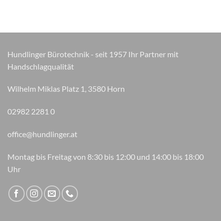
Die
Optionen
können
auf
der
Hundlinger Bürotechnik - seit 1957 Ihr Partner mit
Produktseite
Handschlagqualität
gewählt
werden
Wilhelm Miklas Platz 1, 3580 Horn
02982 2281 0
office@hundlinger.at
Montag bis Freitag von 8:30 bis 12:00 und 14:00 bis 18:00
Uhr