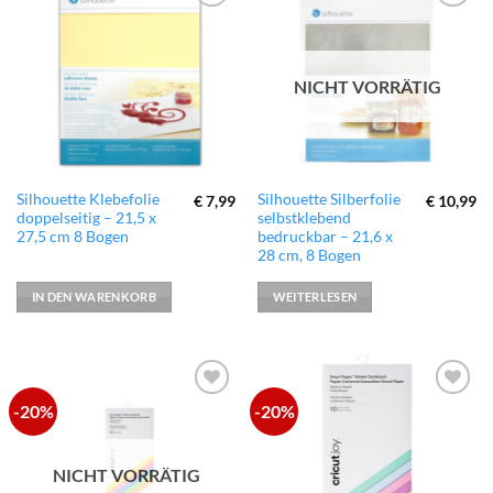
zur
zur
Wunschliste
Wunschliste
hinzufügen
hinzufügen
NICHT VORRÄTIG
Silhouette Klebefolie
Silhouette Silberfolie
€
7,99
€
10,99
doppelseitig – 21,5 x
selbstklebend
27,5 cm 8 Bogen
bedruckbar – 21,6 x
28 cm, 8 Bogen
IN DEN WARENKORB
WEITERLESEN
-20%
-20%
zur
zur
Wunschliste
Wunschliste
hinzufügen
hinzufügen
NICHT VORRÄTIG