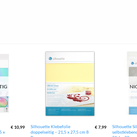
zur
zur
Wunschliste
Wunschliste
hinzufügen
hinzufügen
TIG
NI
Silhouette Klebefolie
Silhouette Si
€
10,99
€
7,99
5 x
doppelseitig – 21,5 x 27,5 cm 8
selbstkleben