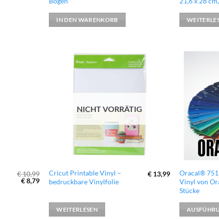
Bogen
21,6 x 28 cm
IN DEN WARENKORB
WEITERLE
zur
zur
Wunschliste
Wunschliste
hinzufügen
hinzufügen
NICHT VORRÄTIG
Dieses
Cricut Printable Vinyl –
Oracal® 751 
€
10,99
€
13,99
Ursprünglicher
Aktueller
€
8,79
bedruckbare Vinylfolie
Vinyl von Or
Produkt
Preis
Preis
Stücke
war:
ist:
weist
€ 10,99
€ 8,79.
mehrere
WEITERLESEN
AUSFÜHR
Varianten