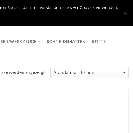
ren Sie sich damit einverstanden, dass wir Cookies verwenden.
0
T
08:30 - 18:00
+43 2982 2281
€
0,00
SSER/WERKZEUGE
SCHNEIDEMATTEN
STIFTE
nisse werden angezeigt