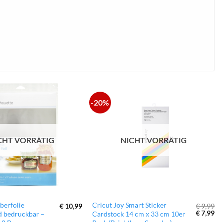
-20%
zur
zur
Wunschliste
Wunschliste
hinzufügen
hinzufügen
CHT VORRÄTIG
NICHT VORRÄTIG
lberfolie
Cricut Joy Smart Sticker
€
10,99
€
9,99
Ursprün
Ak
€
7,99
d bedruckbar –
Cardstock 14 cm x 33 cm 10er
Preis
Pr