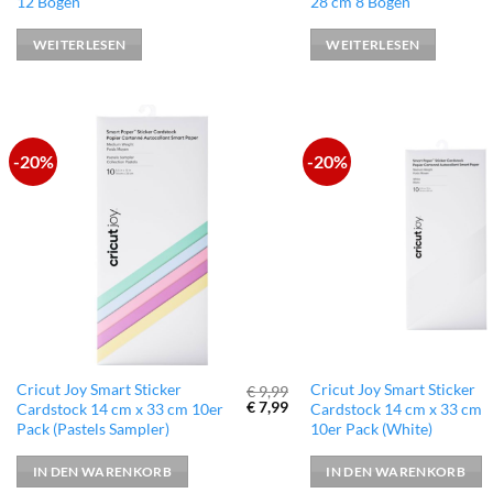
12 Bogen
28 cm 8 Bogen
WEITERLESEN
WEITERLESEN
-20%
-20%
zur
Wunschliste
hinzufügen
Cricut Joy Smart Sticker
Cricut Joy Smart Sticker
€
9,99
Ursprünglicher
Aktueller
€
7,99
Cardstock 14 cm x 33 cm 10er
Cardstock 14 cm x 33 cm
Preis
Preis
Pack (Pastels Sampler)
10er Pack (White)
war:
ist:
€ 9,99
€ 7,99.
IN DEN WARENKORB
IN DEN WARENKORB