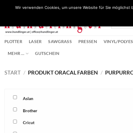
Zum
Wunschliste
Wir verwenden Cookies, um unsere Website für Sie möglichst b
Inhalt
springen
PLOTTER
LASER
SAWGRASS
PRESSEN
VINYL/POLYE
MEHR …
GUTSCHEIN
START
/
PRODUKT ORACAL FARBEN
/
PURPURRO
Aslan
Brother
Cricut