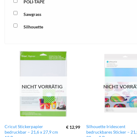
POLI-TAPE
Sawgrass
Silhouette
xTool
zur
Wunschliste
hinzufügen
NICHT VORRÄTIG
NICHT VORRÄ
Cricut Stickerpapier
Silhouette Iridescent
€
12,99
bedruckbar – 21,6 x 27,9 cm
bedruckbares Sticker – 21,