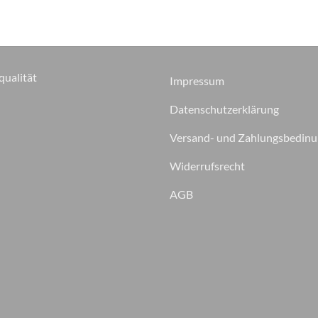
auf.
Die
Optionen
können
qualität
auf
Impressum
der
Datenschutzerklärung
Produktseite
gewählt
Versand- und Zahlungsbedin
werden
Widerrufsrecht
AGB