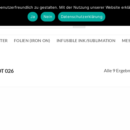
FÜR BÜROMATERIAL GEHT ES HIER ZUM BÜROPROFI SHOP
enutzerfreundlich zu gestalten. Mit der Nutzung unserer Website erklä
Ja
Nein
Datenschutzerklärung
KONTAK
STER
FOLIEN (IRON ON)
INFUSIBLE INK/SUBLIMATION
ME
Alle 9 Ergeb
T 026