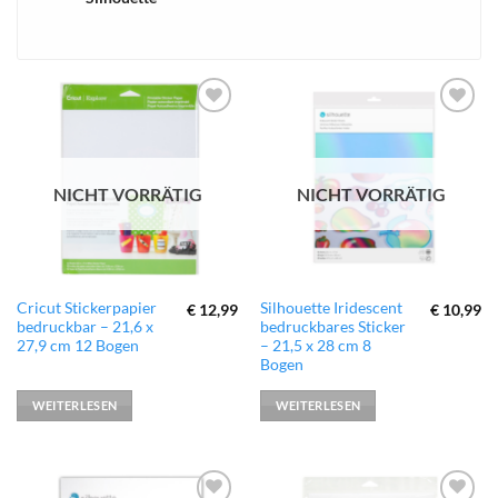
xTool
zur
zur
Wunschliste
Wunschliste
hinzufügen
hinzufügen
NICHT VORRÄTIG
NICHT VORRÄTIG
Cricut Stickerpapier
Silhouette Iridescent
€
12,99
€
10,99
bedruckbar – 21,6 x
bedruckbares Sticker
27,9 cm 12 Bogen
– 21,5 x 28 cm 8
Bogen
WEITERLESEN
WEITERLESEN