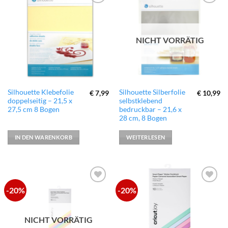
zur
zur
Wunschliste
Wunschliste
hinzufügen
hinzufügen
NICHT VORRÄTIG
Silhouette Klebefolie
Silhouette Silberfolie
€
7,99
€
10,99
doppelseitig – 21,5 x
selbstklebend
27,5 cm 8 Bogen
bedruckbar – 21,6 x
28 cm, 8 Bogen
IN DEN WARENKORB
WEITERLESEN
-20%
-20%
zur
zur
Wunschliste
Wunschliste
hinzufügen
hinzufügen
NICHT VORRÄTIG