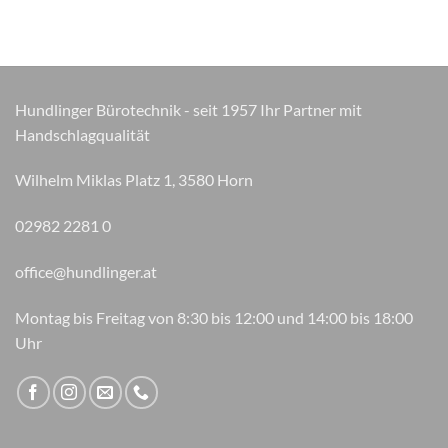
Die
Optionen
können
auf
der
Hundlinger Bürotechnik - seit 1957 Ihr Partner mit
Produktseite
Handschlagqualität
gewählt
werden
Wilhelm Miklas Platz 1, 3580 Horn
02982 2281 0
office@hundlinger.at
Montag bis Freitag von 8:30 bis 12:00 und 14:00 bis 18:00
Uhr