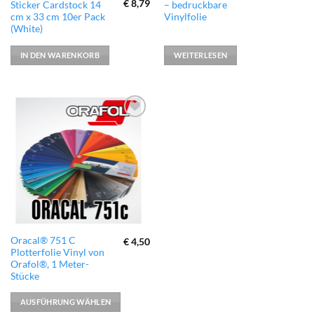
Ursprünglicher
Aktueller
€
8,79
Sticker Cardstock 14
– bedruckbare
Preis
Preis
cm x 33 cm 10er Pack
Vinylfolie
war:
ist:
(White)
€ 10,99
€ 8,79.
IN DEN WARENKORB
WEITERLESEN
zur
Wunschliste
hinzufügen
Dieses
Oracal® 751 C
€
4,50
Plotterfolie Vinyl von
Produkt
Orafol®, 1 Meter-
weist
Stücke
mehrere
Varianten
AUSFÜHRUNG WÄHLEN
auf.