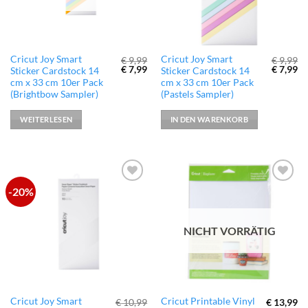
Cricut Joy Smart
Cricut Joy Smart
€
9,99
€
9,99
Ursprünglicher
Aktueller
Ursprün
Ak
€
7,99
€
7,99
Sticker Cardstock 14
Sticker Cardstock 14
Preis
Preis
Preis
Pr
cm x 33 cm 10er Pack
cm x 33 cm 10er Pack
war:
ist:
war:
ist
(Brightbow Sampler)
(Pastels Sampler)
€ 9,99
€ 7,99.
€ 9,99
€ 
WEITERLESEN
IN DEN WARENKORB
-20%
zur
zur
Wunschliste
Wunschliste
hinzufügen
hinzufügen
NICHT VORRÄTIG
Cricut Joy Smart
Cricut Printable Vinyl
€
10,99
€
13,99