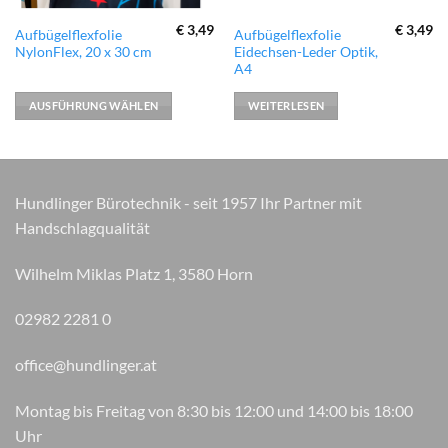
€
3,49
€
3,49
Dieses
Aufbügelflexfolie
Aufbügelflexfolie
NylonFlex, 20 x 30 cm
Eidechsen-Leder Optik,
Produkt
A4
weist
mehrere
AUSFÜHRUNG WÄHLEN
WEITERLESEN
Varianten
auf.
Die
Optionen
Hundlinger Bürotechnik - seit 1957 Ihr Partner mit
können
auf
Handschlagqualität
der
Produktseite
Wilhelm Miklas Platz 1, 3580 Horn
gewählt
werden
02982 2281 0
office@hundlinger.at
Montag bis Freitag von 8:30 bis 12:00 und 14:00 bis 18:00
Uhr