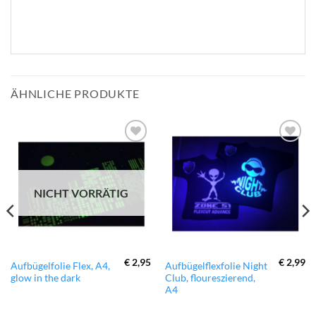
ÄHNLICHE PRODUKTE
zur
zur
Wunschliste
Wunschliste
hinzufügen
hinzufügen
NICHT VORRÄTIG
€
2,95
€
2,99
Aufbügelfolie Flex, A4,
Aufbügelflexfolie Night
glow in the dark
Club, floureszierend,
A4