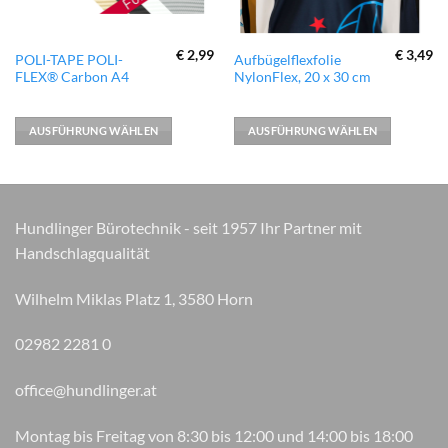
€
2,99
€
3,49
Dieses
Dieses
POLI-TAPE POLI-
Aufbügelflexfolie
FLEX® Carbon A4
NylonFlex, 20 x 30 cm
Produkt
Produkt
weist
weist
mehrere
mehrere
AUSFÜHRUNG WÄHLEN
AUSFÜHRUNG WÄHLEN
Varianten
Varianten
auf.
auf.
Die
Die
Optionen
Optionen
Hundlinger Bürotechnik - seit 1957 Ihr Partner mit
können
können
auf
auf
Handschlagqualität
der
der
Produktseite
Produktseite
Wilhelm Miklas Platz 1, 3580 Horn
gewählt
gewählt
werden
werden
02982 2281 0
office@hundlinger.at
Montag bis Freitag von 8:30 bis 12:00 und 14:00 bis 18:00