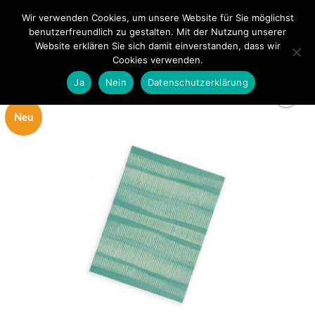
Zum
Wir verwenden Cookies, um unsere Website für Sie möglichst
0
Inhalt
benutzerfreundlich zu gestalten. Mit der Nutzung unserer
springen
Website erklären Sie sich damit einverstanden, dass wir
Cookies verwenden.
Ja
Nein
Datenschutzerklärung
Neu
zur
Wunschliste
hinzufügen