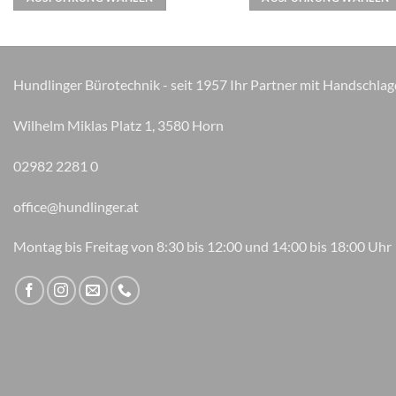
Varianten
Varianten
auf.
auf.
Die
Die
Optionen
Optionen
Hundlinger Bürotechnik - seit 1957 Ihr Partner mit Handschlag
können
können
auf
auf
Wilhelm Miklas Platz 1, 3580 Horn
der
der
Produktseite
Produktseite
02982 2281 0
gewählt
gewählt
werden
werden
office@hundlinger.at
Montag bis Freitag von 8:30 bis 12:00 und 14:00 bis 18:00 Uhr