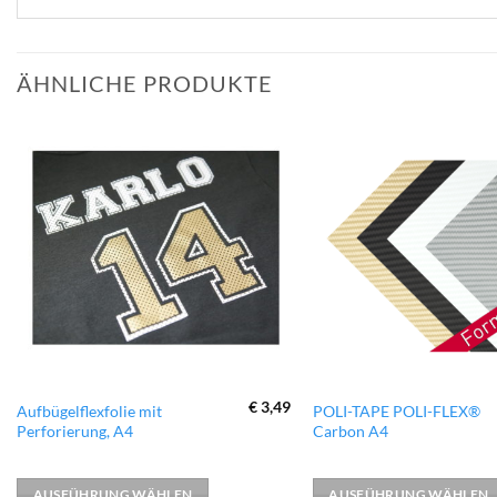
ÄHNLICHE PRODUKTE
zur
Wunschliste
hinzufügen
€
3,49
Dieses
Dieses
Aufbügelflexfolie mit
POLI-TAPE POLI-FLEX®
Perforierung, A4
Carbon A4
Produkt
Produkt
weist
weist
mehrere
mehrere
AUSFÜHRUNG WÄHLEN
AUSFÜHRUNG WÄHLEN