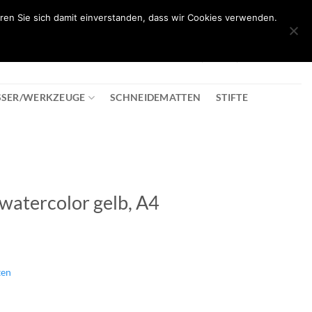
ren Sie sich damit einverstanden, dass wir Cookies verwenden.
0
T
08:30 - 18:00
+43 2982 2281
€
0,00
SSER/WERKZEUGE
SCHNEIDEMATTEN
STIFTE
 watercolor gelb, A4
ten