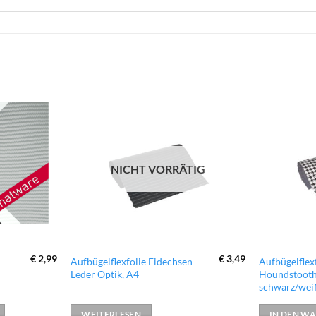
zur
zur
Wunschliste
Wunschliste
hinzufügen
hinzufügen
NICHT VORRÄTIG
€
2,99
€
3,49
Aufbügelflexfolie Eidechsen-
Aufbügelflex
Leder Optik, A4
Houndstooth
schwarz/wei
WEITERLESEN
IN DEN W