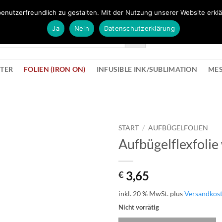
FÜR BÜROMATERIAL GEHT ES HIER ZUM BÜROPROFI SHOP
enutzerfreundlich zu gestalten. Mit der Nutzung unserer Website erklä
Ja
Nein
Datenschutzerklärung
KONTAK
STER
FOLIEN (IRON ON)
INFUSIBLE INK/SUBLIMATION
ME
START
/
AUFBÜGELFOLIEN
Aufbügelflexfolie
zur
Wunschliste
hinzufügen
3,65
€
inkl. 20 % MwSt.
plus
Versandkos
Nicht vorrätig