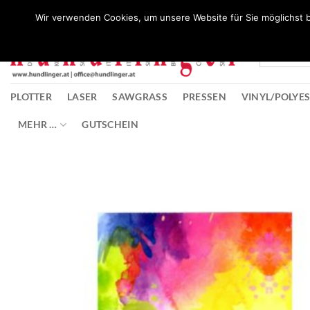
Zum
Wunschliste
Wir verwenden Cookies, um unsere Website für Sie möglichst b
Inhalt
springen
PLOTTER
LASER
SAWGRASS
PRESSEN
VINYL/POLYE
MEHR …
GUTSCHEIN