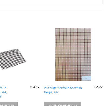
zur
zur
Wunschliste
Wunschliste
hinzufügen
hinzufügen
€
3,49
€
2,99
folie
Aufbügelflexfolie Scottish
, A4,
Beige, A4
ß
ARENKORB
IN DEN WARENKORB