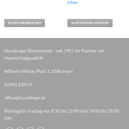
Effekt
mehrere
Varianten
auf.
IN DEN WARENKORB
AUSFÜHRUNG WÄHLEN
Die
Optionen
können
auf
der
Hundlinger Bürotechnik - seit 1957 Ihr Partner mit
Produktseite
Handschlagqualität
gewählt
werden
Wilhelm Miklas Platz 1, 3580 Horn
02982 2281 0
office@hundlinger.at
Montag bis Freitag von 8:30 bis 12:00 und 14:00 bis 18:00
Uhr