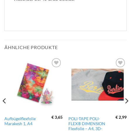
ÄHNLICHE PRODUKTE
zur
zur
Wunschliste
Wunschliste
hinzufügen
hinzufügen
€
3,65
€
2,99
Dieses
Aufbügelflexfolie
POLI-TAPE POLI-
Marakesh 1, A4
FLEX® DIMENSION
Produkt
Flexfolie – A4, 3D-
weist