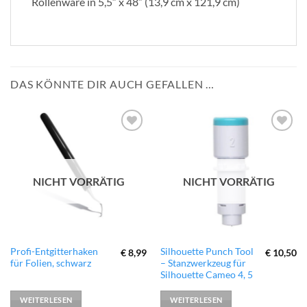
Rollenware in 5,5″ x 48″ (13,9 cm x 121,9 cm)
DAS KÖNNTE DIR AUCH GEFALLEN …
zur
zur
Wunschliste
Wunschliste
hinzufügen
hinzufügen
NICHT VORRÄTIG
NICHT VORRÄTIG
Profi-Entgitterhaken
Silhouette Punch Tool
€
8,99
€
10,50
für Folien, schwarz
– Stanzwerkzeug für
Silhouette Cameo 4, 5
WEITERLESEN
WEITERLESEN