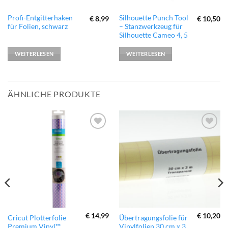
Profi-Entgitterhaken
Silhouette Punch Tool
€
8,99
€
10,50
für Folien, schwarz
– Stanzwerkzeug für
Silhouette Cameo 4, 5
WEITERLESEN
WEITERLESEN
ÄHNLICHE PRODUKTE
zur
zur
Wunschliste
Wunschliste
hinzufügen
hinzufügen
€
14,99
€
10,20
Cricut Plotterfolie
Übertragungsfolie für
Premium Vinyl™
Vinylfolien 30 cm x 3