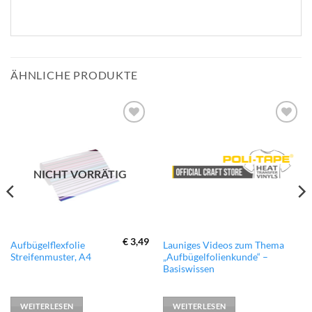
ÄHNLICHE PRODUKTE
zur
zur
Wunschliste
Wunschliste
hinzufügen
hinzufügen
NICHT VORRÄTIG
€
3,49
Aufbügelflexfolie
Launiges Videos zum Thema
Streifenmuster, A4
„Aufbügelfolienkunde“ –
Basiswissen
WEITERLESEN
WEITERLESEN