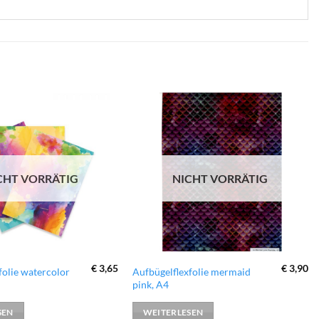
zur
zur
Wunschliste
Wunschliste
hinzufügen
hinzufügen
CHT VORRÄTIG
NICHT VORRÄTIG
€
3,65
€
3,90
folie watercolor
Aufbügelflexfolie mermaid
pink, A4
SEN
WEITERLESEN