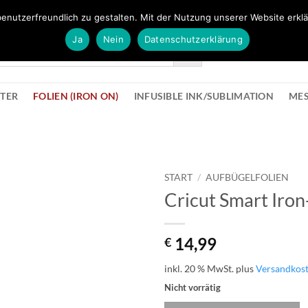
FÜR BÜROMATERIAL GEHT ES HIER ZUM BÜROPROFI SHOP
enutzerfreundlich zu gestalten. Mit der Nutzung unserer Website erklä
Ja
Nein
Datenschutzerklärung
KONTAK
STER
FOLIEN (IRON ON)
INFUSIBLE INK/SUBLIMATION
ME
START
/
AUFBÜGELFOLIEN
Cricut Smart Iron
zur
Wunschliste
hinzufügen
14,99
€
inkl. 20 % MwSt.
plus
Versandkos
Nicht vorrätig