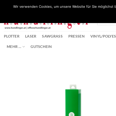
Zum
Wunschliste
Wir verwenden Cookies, um unsere Website für Sie möglichst b
Inhalt
springen
PLOTTER
LASER
SAWGRASS
PRESSEN
VINYL/POLYE
MEHR …
GUTSCHEIN