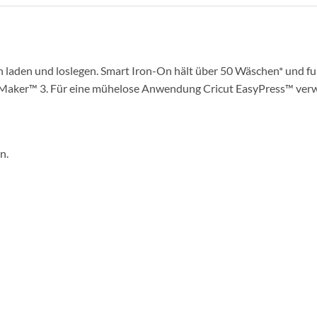
laden und loslegen. Smart Iron-On hält über 50 Wäschen* und funkt
t Maker™ 3. Für eine mühelose Anwendung Cricut EasyPress™ ver
n.