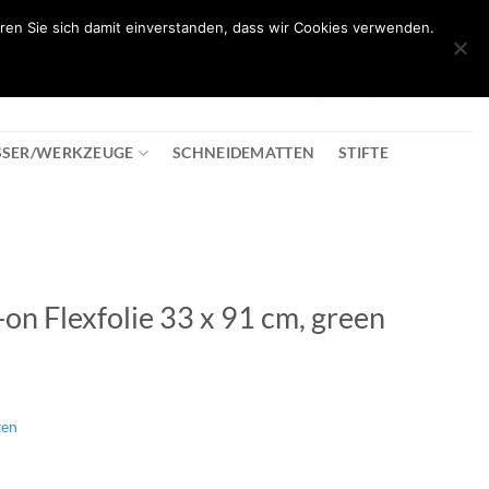
ren Sie sich damit einverstanden, dass wir Cookies verwenden.
0
T
08:30 - 18:00
+43 2982 2281
€
0,00
SSER/WERKZEUGE
SCHNEIDEMATTEN
STIFTE
-on Flexfolie 33 x 91 cm, green
ten