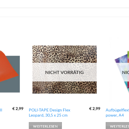
zur
zur
Wunschliste
Wunschliste
hinzufügen
hinzufügen
NICHT VORRÄTIG
NI
€
2,99
€
2,99
ll
POLI-TAPE Design Flex
Aufbügelflex
Leopard, 30,5 x 25 cm
power, A4
WEITERLESEN
WEITERLE