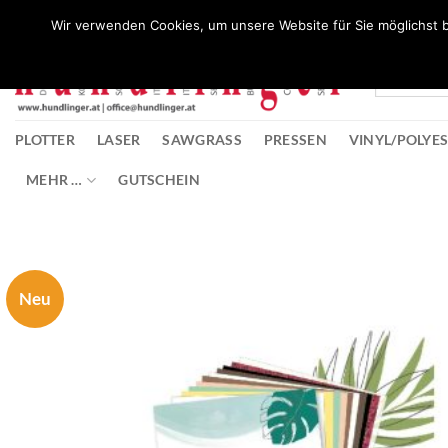
Zum
Wunschliste
Wir verwenden Cookies, um unsere Website für Sie möglichst b
Inhalt
springen
PLOTTER
LASER
SAWGRASS
PRESSEN
VINYL/POLYE
MEHR …
GUTSCHEIN
Neu