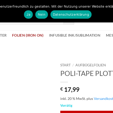
FÜR BÜROMATERIAL GEHT ES HIER ZUM BÜROPROFI SHOP
enutzerfreundlich zu gestalten. Mit der Nutzung unserer Website erklä
Ja
Nein
Datenschutzerklärung
KONTAK
STER
FOLIEN (IRON ON)
INFUSIBLE INK/SUBLIMATION
ME
START
/
AUFBÜGELFOLIEN
POLI-TAPE PLOT
zur
Wunschliste
hinzufügen
17,99
€
inkl. 20 % MwSt.
plus
Versandkos
Vorrätig