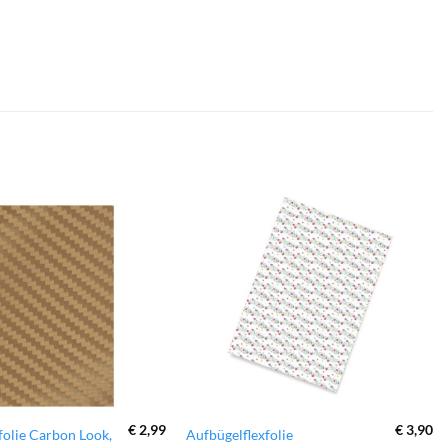
zur
zur
Wunschliste
Wunschliste
hinzufügen
hinzufügen
€
2,99
€
3,90
folie Carbon Look,
Aufbügelflexfolie