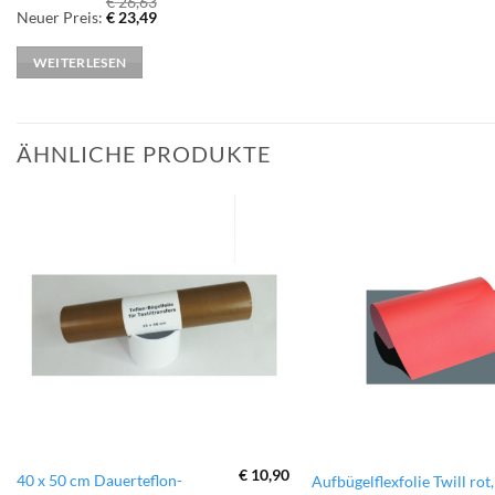
€
26,63
Ursprünglicher
Aktueller
Neuer Preis:
€
23,49
Preis
Preis
war:
ist:
€ 26,63
€ 23,49.
WEITERLESEN
ÄHNLICHE PRODUKTE
zur
Wunschliste
hinzufügen
€
10,90
40 x 50 cm Dauerteflon-
Aufbügelflexfolie Twill rot