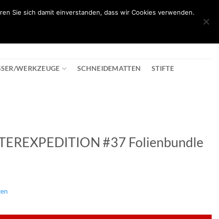
ren Sie sich damit einverstanden, dass wir Cookies verwenden.
0
T
08:30 - 18:00
+43 2982 2281
€
0,00
SSER/WERKZEUGE
SCHNEIDEMATTEN
STIFTE
TEREXPEDITION #37 Folienbundle
ten