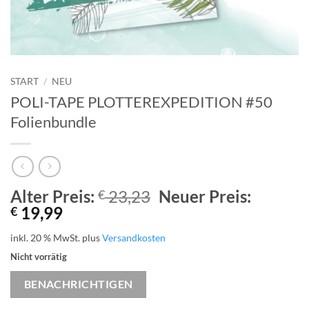
START
/
NEU
POLI-TAPE PLOTTEREXPEDITION #50
Folienbundle
Ursprünglicher
Alter Preis:
23,23
Neuer Preis:
€
Aktueller
Preis
19,99
€
Preis
war:
inkl. 20 % MwSt.
plus
Versandkosten
ist:
€ 23,23
Nicht vorrätig
€ 19,99.
BENACHRICHTIGEN