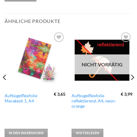
ÄHNLICHE PRODUKTE
zur
zur
Wunschliste
Wunschliste
hinzufügen
hinzufügen
NICHT VORRÄTIG
€
3,65
€
3,99
Aufbügelflexfolie
Aufbügelflexfolie
Marakesh 1, A4
reflektierend, A4, neon-
orange
IN DEN WARENKORB
WEITERLESEN