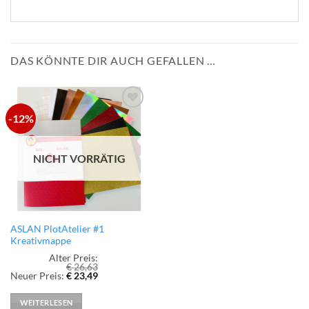
DAS KÖNNTE DIR AUCH GEFALLEN …
-12%
zur
Wunschliste
hinzufügen
NICHT VORRÄTIG
ASLAN PlotAtelier #1
Kreativmappe
Alter Preis:
€
26,63
Ursprünglicher
Aktueller
Neuer Preis:
€
23,49
Preis
Preis
war:
ist:
€ 26,63
€ 23,49.
WEITERLESEN