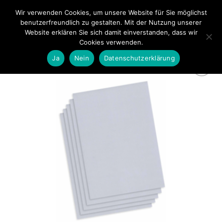
Zum
Wir verwenden Cookies, um unsere Website für Sie möglichst
0
Inhalt
benutzerfreundlich zu gestalten. Mit der Nutzung unserer
springen
Website erklären Sie sich damit einverstanden, dass wir
Cookies verwenden.
Ja
Nein
Datenschutzerklärung
zur
Wunschliste
hinzufügen