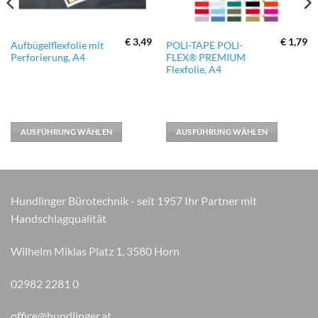
€
3,49
€
1,79
Dieses
Dieses
Aufbügelflexfolie mit
POLI-TAPE POLI-
Perforierung, A4
FLEX® PREMIUM
Produkt
Produkt
Flexfolie, A4
weist
weist
mehrere
mehrere
Varianten
Varianten
auf.
auf.
AUSFÜHRUNG WÄHLEN
AUSFÜHRUNG WÄHLEN
Die
Die
Optionen
Optionen
können
können
auf
auf
der
der
Hundlinger Bürotechnik - seit 1957 Ihr Partner mit
Produktseite
Produktseite
Handschlagqualität
gewählt
gewählt
werden
werden
Wilhelm Miklas Platz 1, 3580 Horn
02982 2281 0
office@hundlinger.at