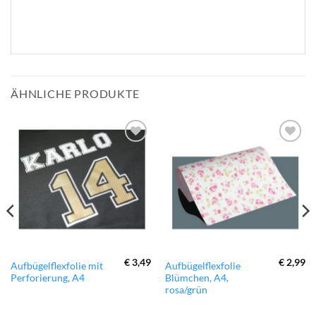
ÄHNLICHE PRODUKTE
zur
zur
Wunschliste
Wunschliste
hinzufügen
hinzufügen
€
3,49
€
2,99
Dieses
Aufbügelflexfolie mit
Aufbügelflexfolie
Perforierung, A4
Blümchen, A4,
Produkt
rosa/grün
weist
mehrere