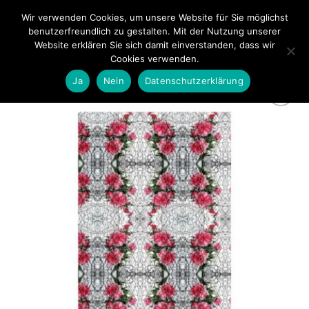
Zum
Wir verwenden Cookies, um unsere Website für Sie möglichst
0
Inhalt
benutzerfreundlich zu gestalten. Mit der Nutzung unserer
springen
Website erklären Sie sich damit einverstanden, dass wir
Cookies verwenden.
Ja
Nein
Datenschutzerklärung
zur
Wunschliste
hinzufügen