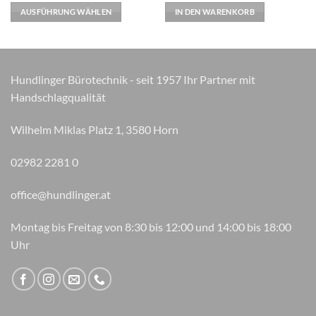
Varianten
AUSFÜHRUNG WÄHLEN
IN DEN WARENKORB
auf.
Die
Optionen
können
Hundlinger Bürotechnik - seit 1957 Ihr Partner mit
auf
Handschlagqualität
der
Produktseite
gewählt
Wilhelm Miklas Platz 1, 3580 Horn
werden
02982 2281 0
office@hundlinger.at
Montag bis Freitag von 8:30 bis 12:00 und 14:00 bis 18:00
Uhr