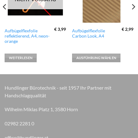
€
3,99
€
2,99
Dieses
Aufbügelflexfolie
Aufbügelflexfolie
reflektierend, A4, neon-
Carbon Look, A4
Produkt
orange
weist
mehrere
Varianten
WEITERLESEN
AUSFÜHRUNG WÄHLEN
auf.
Die
Optionen
können
Hundlinger Bürotechnik - seit 1957 Ihr Partner mit
auf
Handschlagqualität
der
Produktseite
gewählt
Wilhelm Miklas Platz 1, 3580 Horn
werden
02982 2281 0
office@hundlinger.at