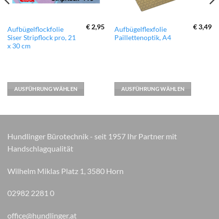
€
2,95
€
3,49
Dieses
Dieses
Aufbügelflockfolie
Aufbügelflexfolie
Siser Stripflock pro, 21
Paillettenoptik, A4
Produkt
Produkt
x 30 cm
weist
weist
mehrere
mehrere
Varianten
Varianten
auf.
auf.
AUSFÜHRUNG WÄHLEN
AUSFÜHRUNG WÄHLEN
Die
Die
Optionen
Optionen
können
können
auf
auf
der
der
Hundlinger Bürotechnik - seit 1957 Ihr Partner mit
Produktseite
Produktseite
Handschlagqualität
gewählt
gewählt
werden
werden
Wilhelm Miklas Platz 1, 3580 Horn
02982 2281 0
office@hundlinger.at