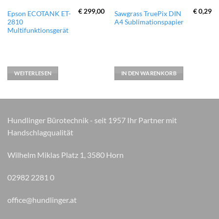
€
299,00
€
0,29
Epson ECOTANK ET-
Sawgrass TruePix DIN
2810
A4 Sublimationspapier
Multifunktionsgerät
WEITERLESEN
IN DEN WARENKORB
Hundlinger Bürotechnik - seit 1957 Ihr Partner mit
Handschlagqualität
Wilhelm Miklas Platz 1, 3580 Horn
02982 2281 0
office@hundlinger.at