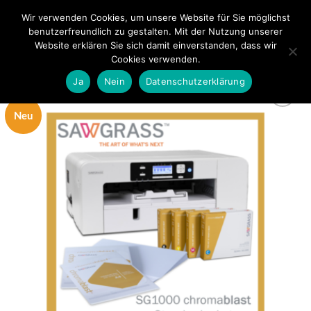
Zum
Wir verwenden Cookies, um unsere Website für Sie möglichst
0
Inhalt
benutzerfreundlich zu gestalten. Mit der Nutzung unserer
springen
Website erklären Sie sich damit einverstanden, dass wir
Cookies verwenden.
Ja
Nein
Datenschutzerklärung
Neu
zur
Wunschliste
hinzufügen