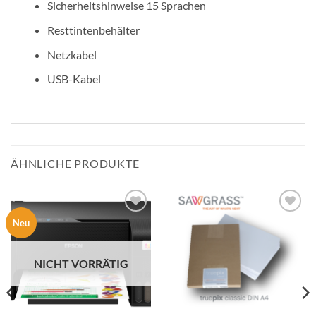
Sicherheitshinweise 15 Sprachen
Resttintenbehälter
Netzkabel
USB-Kabel
ÄHNLICHE PRODUKTE
zur
zur
Neu
Wunschliste
Wunschliste
hinzufügen
hinzufügen
NICHT VORRÄTIG