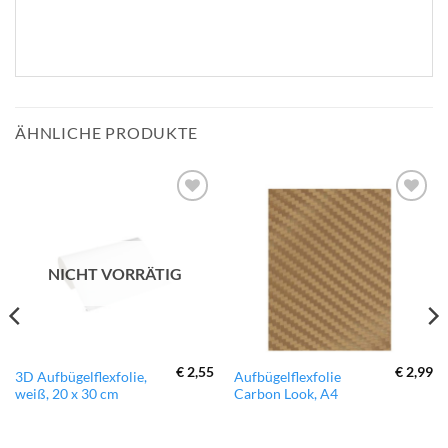
ÄHNLICHE PRODUKTE
zur
zur
Wunschliste
Wunschliste
hinzufügen
hinzufügen
NICHT VORRÄTIG
€
2,55
€
2,99
Dieses
3D Aufbügelflexfolie,
Aufbügelflexfolie
weiß, 20 x 30 cm
Carbon Look, A4
Produkt
weist
mehrere