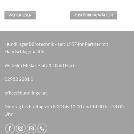
Varianten
auf.
WEITERLESEN
AUSFÜHRUNG WÄHLEN
Die
Optionen
können
auf
der
Hundlinger Bürotechnik - seit 1957 Ihr Partner mit
Produktseite
Handschlagqualität
gewählt
werden
Wilhelm Miklas Platz 1, 3580 Horn
02982 2281 0
office@hundlinger.at
Montag bis Freitag von 8:30 bis 12:00 und 14:00 bis 18:00
Uhr